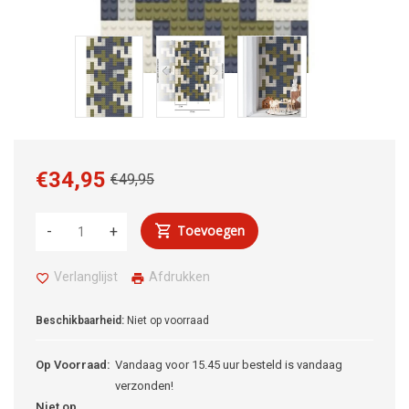
€34,95
€49,95
Toevoegen
-
+
Verlanglijst
Afdrukken
Beschikbaarheid:
Niet op voorraad
Op Voorraad:
Vandaag voor 15.45 uur besteld is vandaag
verzonden!
Niet op