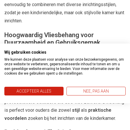
eenvoudig te combineren met diverse inrichtingsstijlen,
zodat je een kindvriendelijke, maar ook stijlvolle kamer kunt
inrichten.
Hoogwaardig Vliesbehang voor
Duurzaamheid en Gebruiksgemak
Wij gebruiken cookies
De
Lilly & Luis behangcollectie
bestaat uit
hoogwaardig
We kunnen deze plaatsen voor analyse van onze bezoekersgegevens, om
vliesbehang
, wat niet alleen
duurzaam
is, maar ook
zeer
onze website te verbeteren, gepersonaliseerde inhoud te tonen en om u
een geweldige website-ervaring te bieden. Voor meer informatie over de
gebruiksvriendelijk
. Het
robuuste materiaal
zorgt ervoor
cookies die we gebruiken opent u de instellingen.
dat het behang lang mooi blijft, zelfs in een drukbezochte
kinderkamer. Dankzij het vliesmateriaal is het
gemakkelijk
ACCEPTEER ALLES
NEE, PAS AAN
aan te brengen
, wat het ideaal maakt voor zowel
professionele schilders
als
doe-het-zelvers
. Dit behang
is perfect voor ouders die zowel
stijl
als
praktische
voordelen
zoeken bij het inrichten van de kinderkamer.