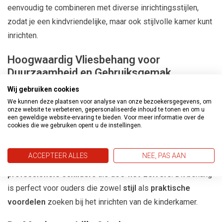
eenvoudig te combineren met diverse inrichtingsstijlen,
zodat je een kindvriendelijke, maar ook stijlvolle kamer kunt
inrichten.
Hoogwaardig Vliesbehang voor
Duurzaamheid en Gebruiksgemak
Wij gebruiken cookies
De
Lilly & Luis behangcollectie
bestaat uit
hoogwaardig
We kunnen deze plaatsen voor analyse van onze bezoekersgegevens, om
vliesbehang
, wat niet alleen
duurzaam
is, maar ook
zeer
onze website te verbeteren, gepersonaliseerde inhoud te tonen en om u
een geweldige website-ervaring te bieden. Voor meer informatie over de
gebruiksvriendelijk
. Het
robuuste materiaal
zorgt ervoor
cookies die we gebruiken opent u de instellingen.
dat het behang lang mooi blijft, zelfs in een drukbezochte
kinderkamer. Dankzij het vliesmateriaal is het
gemakkelijk
ACCEPTEER ALLES
NEE, PAS AAN
aan te brengen
, wat het ideaal maakt voor zowel
professionele schilders
als
doe-het-zelvers
. Dit behang
is perfect voor ouders die zowel
stijl
als
praktische
voordelen
zoeken bij het inrichten van de kinderkamer.