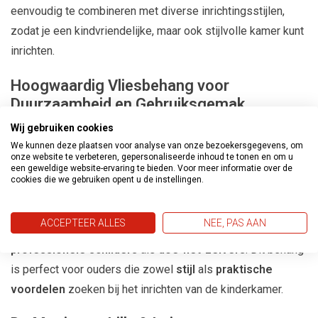
eenvoudig te combineren met diverse inrichtingsstijlen,
zodat je een kindvriendelijke, maar ook stijlvolle kamer kunt
inrichten.
Hoogwaardig Vliesbehang voor
Duurzaamheid en Gebruiksgemak
Wij gebruiken cookies
De
Lilly & Luis behangcollectie
bestaat uit
hoogwaardig
We kunnen deze plaatsen voor analyse van onze bezoekersgegevens, om
vliesbehang
, wat niet alleen
duurzaam
is, maar ook
zeer
onze website te verbeteren, gepersonaliseerde inhoud te tonen en om u
een geweldige website-ervaring te bieden. Voor meer informatie over de
gebruiksvriendelijk
. Het
robuuste materiaal
zorgt ervoor
cookies die we gebruiken opent u de instellingen.
dat het behang lang mooi blijft, zelfs in een drukbezochte
kinderkamer. Dankzij het vliesmateriaal is het
gemakkelijk
ACCEPTEER ALLES
NEE, PAS AAN
aan te brengen
, wat het ideaal maakt voor zowel
professionele schilders
als
doe-het-zelvers
. Dit behang
is perfect voor ouders die zowel
stijl
als
praktische
voordelen
zoeken bij het inrichten van de kinderkamer.