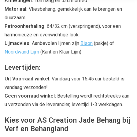
Afmetingen:
10m lang en 53cm breed
Materiaal:
Vliesbehang, gemakkelijk aan te brengen en
duurzaam.
Patroonherhaling:
64/32 cm (verspringend), voor een
harmonieuze en evenwichtige look.
Lijmadvies:
Aanbevolen lijmen zijn
Bison
(pakje) of
Noordwand Lijm
(Kant en Klaar Lijm)
Levertijden:
Uit Voorraad winkel:
Vandaag voor 15.45 uur besteld is
vandaag verzonden!
Geen voorraad winkel:
Bestelling wordt rechtstreeks aan
u verzonden via de leverancier, levertijd 1-3 werkdagen.
Kies voor AS Creation Jade Behang bij
Verf en Behangland