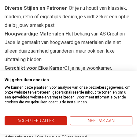
Diverse Stijlen en Patronen
Of je nu houdt van klassiek,
modern, retro of eigentijds design, je vindt zeker een optie
die bij jouw smaak past.
Hoogwaardige Materialen
Het behang van AS Creation
Jade is gemaakt van hoogwaardige materialen die niet
alleen duurzaamheid garanderen, maar ook een luxe
uitstraling bieden.
Geschikt voor Elke Kamer
Of je nu je woonkamer,
slaapkamer, keuken of zelfs een accentmuur wilt decoreren,
Wij gebruiken cookies
dit behang past perfect bij elke ruimte.
We kunnen deze plaatsen voor analyse van onze bezoekersgegevens, om
onze website te verbeteren, gepersonaliseerde inhoud te tonen en om u
Eenvoudige Toepassing
Het behang is eenvoudig aan te
een geweldige website-ervaring te bieden. Voor meer informatie over de
brengen, waardoor het een ideale keuze is voor zowel
cookies die we gebruiken opent u de instellingen.
ervaren als beginnende interieurontwerpers.
ACCEPTEER ALLES
NEE, PAS AAN
Productspecificaties