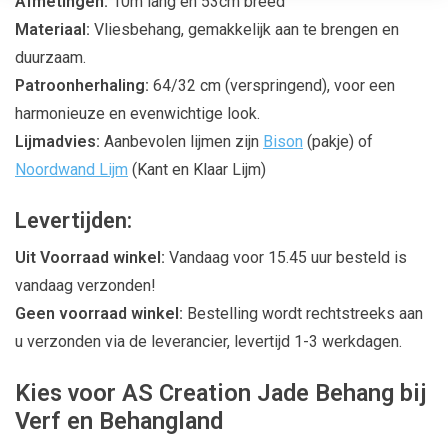
Afmetingen:
10m lang en 53cm breed
Materiaal:
Vliesbehang, gemakkelijk aan te brengen en
duurzaam.
Patroonherhaling:
64/32 cm (verspringend), voor een
harmonieuze en evenwichtige look.
Lijmadvies:
Aanbevolen lijmen zijn
Bison
(pakje) of
Noordwand Lijm
(Kant en Klaar Lijm)
Levertijden:
Uit Voorraad winkel:
Vandaag voor 15.45 uur besteld is
vandaag verzonden!
Geen voorraad winkel:
Bestelling wordt rechtstreeks aan
u verzonden via de leverancier, levertijd 1-3 werkdagen.
Kies voor AS Creation Jade Behang bij
Verf en Behangland