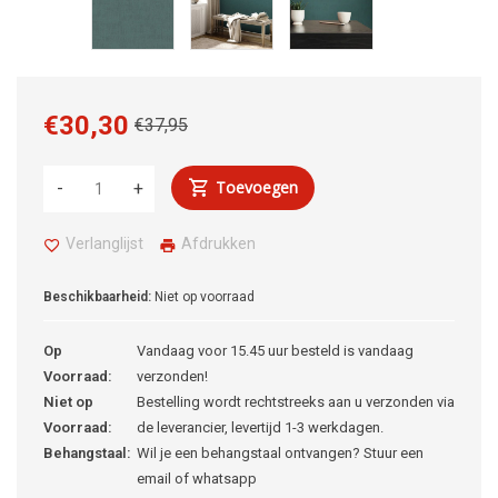
€30,30
€37,95
Toevoegen
-
+
Verlanglijst
Afdrukken
Beschikbaarheid:
Niet op voorraad
Op
Vandaag voor 15.45 uur besteld is vandaag
Voorraad:
verzonden!
Niet op
Bestelling wordt rechtstreeks aan u verzonden via
Voorraad:
de leverancier, levertijd 1-3 werkdagen.
Behangstaal:
Wil je een behangstaal ontvangen? Stuur een
email of whatsapp