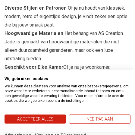
Diverse Stijlen en Patronen
Of je nu houdt van klassiek,
modern, retro of eigentijds design, je vindt zeker een optie
die bij jouw smaak past.
Hoogwaardige Materialen
Het behang van AS Creation
Jade is gemaakt van hoogwaardige materialen die niet
alleen duurzaamheid garanderen, maar ook een luxe
uitstraling bieden.
Geschikt voor Elke Kamer
Of je nu je woonkamer,
slaapkamer, keuken of zelfs een accentmuur wilt decoreren,
Wij gebruiken cookies
dit behang past perfect bij elke ruimte.
We kunnen deze plaatsen voor analyse van onze bezoekersgegevens, om
onze website te verbeteren, gepersonaliseerde inhoud te tonen en om u
Eenvoudige Toepassing
Het behang is eenvoudig aan te
een geweldige website-ervaring te bieden. Voor meer informatie over de
brengen, waardoor het een ideale keuze is voor zowel
cookies die we gebruiken opent u de instellingen.
ervaren als beginnende interieurontwerpers.
ACCEPTEER ALLES
NEE, PAS AAN
Productspecificaties