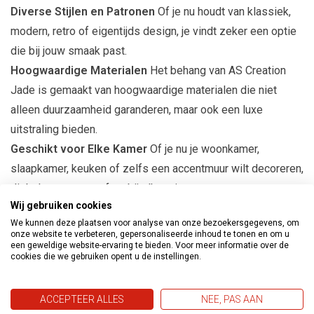
Diverse Stijlen en Patronen
Of je nu houdt van klassiek,
modern, retro of eigentijds design, je vindt zeker een optie
die bij jouw smaak past.
Hoogwaardige Materialen
Het behang van AS Creation
Jade is gemaakt van hoogwaardige materialen die niet
alleen duurzaamheid garanderen, maar ook een luxe
uitstraling bieden.
Geschikt voor Elke Kamer
Of je nu je woonkamer,
slaapkamer, keuken of zelfs een accentmuur wilt decoreren,
dit behang past perfect bij elke ruimte.
Wij gebruiken cookies
Eenvoudige Toepassing
Het behang is eenvoudig aan te
We kunnen deze plaatsen voor analyse van onze bezoekersgegevens, om
brengen, waardoor het een ideale keuze is voor zowel
onze website te verbeteren, gepersonaliseerde inhoud te tonen en om u
ervaren als beginnende interieurontwerpers.
een geweldige website-ervaring te bieden. Voor meer informatie over de
cookies die we gebruiken opent u de instellingen.
Productspecificaties
ACCEPTEER ALLES
NEE, PAS AAN
Afmetingen:
10m lang en 53cm breed