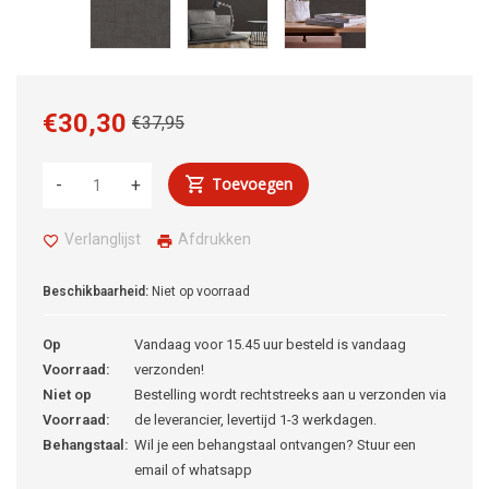
€30,30
€37,95
Toevoegen
-
+
Verlanglijst
Afdrukken
Beschikbaarheid:
Niet op voorraad
Op
Vandaag voor 15.45 uur besteld is vandaag
Voorraad:
verzonden!
Niet op
Bestelling wordt rechtstreeks aan u verzonden via
Voorraad:
de leverancier, levertijd 1-3 werkdagen.
Behangstaal:
Wil je een behangstaal ontvangen? Stuur een
email of whatsapp