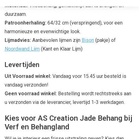
Materiaal:
Vliesbehang, gemakkelijk aan te brengen en
duurzaam.
Patroonherhaling:
64/32 cm (verspringend), voor een
harmonieuze en evenwichtige look.
Lijmadvies:
Aanbevolen lijmen zijn
Bison
(pakje) of
Noordwand Lijm
(Kant en Klaar Lijm)
Levertijden
Uit Voorraad winkel:
Vandaag voor 15.45 uur besteld is
vandaag verzonden!
Geen voorraad winkel:
Bestelling wordt rechtstreeks aan
u verzonden via de leverancier, levertijd 1-3 werkdagen.
Kies voor AS Creation Jade Behang bij
Verf en Behangland
Wil je je interieur een frisse uitstraling geven? Kies dan