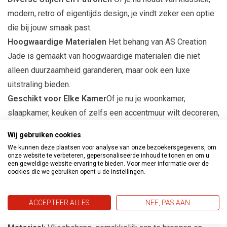
modern, retro of eigentijds design, je vindt zeker een optie
die bij jouw smaak past.
Hoogwaardige Materialen
Het behang van AS Creation
Jade is gemaakt van hoogwaardige materialen die niet
alleen duurzaamheid garanderen, maar ook een luxe
uitstraling bieden.
Geschikt voor Elke Kamer
Of je nu je woonkamer,
slaapkamer, keuken of zelfs een accentmuur wilt decoreren,
dit behang past perfect bij elke ruimte.
Wij gebruiken cookies
Eenvoudige Toepassing
Het behang is eenvoudig aan te
We kunnen deze plaatsen voor analyse van onze bezoekersgegevens, om
brengen, waardoor het een ideale keuze is voor zowel
onze website te verbeteren, gepersonaliseerde inhoud te tonen en om u
een geweldige website-ervaring te bieden. Voor meer informatie over de
ervaren als beginnende interieurontwerpers.
cookies die we gebruiken opent u de instellingen.
Productspecificaties
ACCEPTEER ALLES
NEE, PAS AAN
Afmetingen:
10m lang en 53cm breed