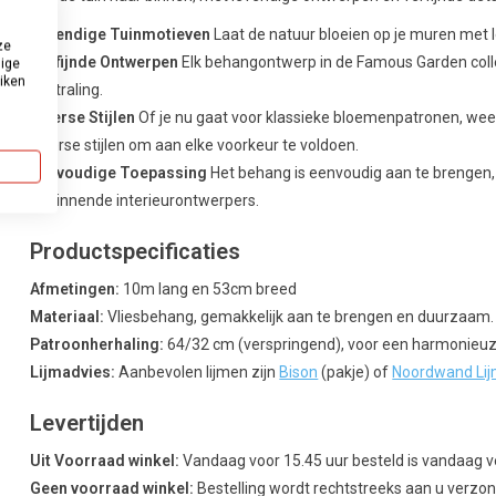
Levendige Tuinmotieven
Laat de natuur bloeien op je muren met l
ze
Verfijnde Ontwerpen
Elk behangontwerp in de Famous Garden colle
dige
uiken
uitstraling.
Diverse Stijlen
Of je nu gaat voor klassieke bloemenpatronen, wee
diverse stijlen om aan elke voorkeur te voldoen.
Eenvoudige Toepassing
Het behang is eenvoudig aan te brengen, 
beginnende interieurontwerpers.
Productspecificaties
Afmetingen:
10m lang en 53cm breed
Materiaal:
Vliesbehang, gemakkelijk aan te brengen en duurzaam.
Patroonherhaling:
64/32 cm (verspringend), voor een harmonieuz
Lijmadvies:
Aanbevolen lijmen zijn
Bison
(pakje) of
Noordwand Li
Levertijden
Uit Voorraad winkel:
Vandaag voor 15.45 uur besteld is vandaag 
Geen voorraad winkel:
Bestelling wordt rechtstreeks aan u verzond