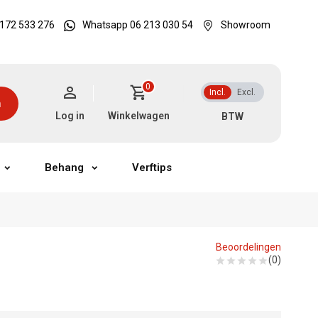
172 533 276
Whatsapp 06 213 030 54
Showroom
0
Incl.
Excl.
n
Log in
Winkelwagen
Behang
Verftips
Beoordelingen
(0)