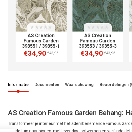
AS Creation
AS Creation
Famous Garden
Famous Garden
393551 / 39355-1
393553 / 39355-3
€34,90
€34,90
€43,95
€43,95
Informatie
Documenten
Waarschuwing
Beoordelingen
(
AS Creation Famous Garden Behang: Haa
Transformeer je interieur met het adembenemende Famous Garden 
van de tuin naar binnen, met levendige ontwerpen en verfijnde detai