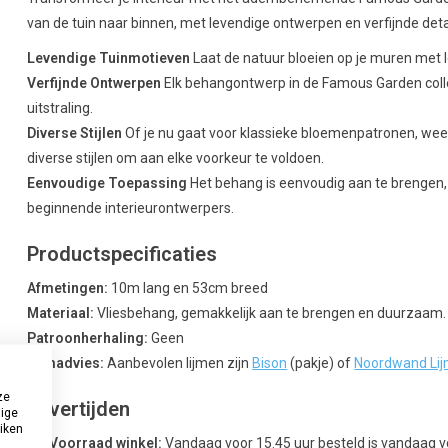
van de tuin naar binnen, met levendige ontwerpen en verfijnde detai
Levendige Tuinmotieven
Laat de natuur bloeien op je muren met l
Verfijnde Ontwerpen
Elk behangontwerp in de Famous Garden colle
uitstraling.
Diverse Stijlen
Of je nu gaat voor klassieke bloemenpatronen, wee
diverse stijlen om aan elke voorkeur te voldoen.
Eenvoudige Toepassing
Het behang is eenvoudig aan te brengen, 
beginnende interieurontwerpers.
Productspecificaties
Afmetingen:
10m lang en 53cm breed
Materiaal:
Vliesbehang, gemakkelijk aan te brengen en duurzaam.
Patroonherhaling:
Geen
Lijmadvies:
Aanbevolen lijmen zijn
Bison
(pakje) of
Noordwand Li
ze
Levertijden
dige
uiken
Uit Voorraad winkel:
Vandaag voor 15.45 uur besteld is vandaag 