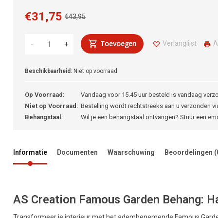
€31,75
€43,95
Toevoegen
Verlanglijst
A
-
+
Beschikbaarheid:
Niet op voorraad
Op Voorraad:
Vandaag voor 15.45 uur besteld is vandaag verz
Niet op Voorraad:
Bestelling wordt rechtstreeks aan u verzonden via
Behangstaal:
Wil je een behangstaal ontvangen? Stuur een em
Informatie
Documenten
Waarschuwing
Beoordelingen
(
AS Creation Famous Garden Behang: Haa
Transformeer je interieur met het adembenemende Famous Garden 