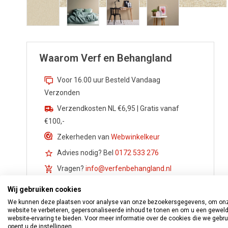
Waarom Verf en Behangland
Voor 16.00 uur Besteld Vandaag
Verzonden
Verzendkosten NL €6,95 | Gratis vanaf
€100,-
Zekerheden van
Webwinkelkeur
Advies nodig? Bel
0172 533 276
Vragen?
info@verfenbehangland.nl
Whatsapp
06 213 030 54
Wij gebruiken cookies
We kunnen deze plaatsen voor analyse van onze bezoekersgegevens, om on
website te verbeteren, gepersonaliseerde inhoud te tonen en om u een gewel
website-ervaring te bieden. Voor meer informatie over de cookies die we gebr
opent u de instellingen.