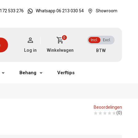
172 533 276
Whatsapp 06 213 030 54
Showroom
0
Incl.
Excl.
n
Log in
Winkelwagen
Behang
Verftips
Beoordelingen
(0)