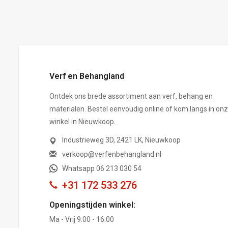
,-
Verf en Behangland
Ontdek ons brede assortiment aan verf, behang en
materialen. Bestel eenvoudig online of kom langs in on
winkel in Nieuwkoop.
Industrieweg 3D, 2421 LK, Nieuwkoop
verkoop@verfenbehangland.nl
Whatsapp 06 213 030 54
+31 172 533 276
Openingstijden winkel:
Ma - Vrij 9.00 - 16.00