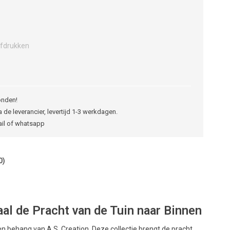
fdrukken
onden!
 de leverancier, levertijd 1-3 werkdagen.
ail of whatsapp
0)
l de Pracht van de Tuin naar Binnen
behang van A.S. Creation. Deze collectie brengt de pracht