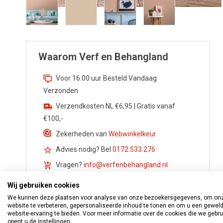
Waarom Verf en Behangland
Voor 16.00 uur Besteld Vandaag
Verzonden
Verzendkosten NL €6,95 | Gratis vanaf
€100,-
Zekerheden van
Webwinkelkeur
Advies nodig? Bel
0172 533 276
Vragen?
info@verfenbehangland.nl
Whatsapp
06 213 030 54
Wij gebruiken cookies
We kunnen deze plaatsen voor analyse van onze bezoekersgegevens, om on
website te verbeteren, gepersonaliseerde inhoud te tonen en om u een gewel
website-ervaring te bieden. Voor meer informatie over de cookies die we gebr
opent u de instellingen.