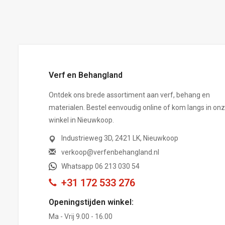
,-
Verf en Behangland
Ontdek ons brede assortiment aan verf, behang en
materialen. Bestel eenvoudig online of kom langs in on
winkel in Nieuwkoop.
Industrieweg 3D, 2421 LK, Nieuwkoop
verkoop@verfenbehangland.nl
Whatsapp 06 213 030 54
+31 172 533 276
Openingstijden winkel:
Ma - Vrij 9.00 - 16.00