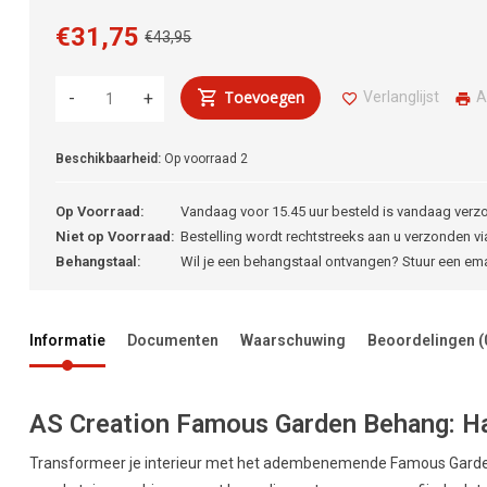
€31,75
€43,95
Toevoegen
Verlanglijst
A
-
+
Beschikbaarheid:
Op voorraad
2
Op Voorraad:
Vandaag voor 15.45 uur besteld is vandaag verz
Niet op Voorraad:
Bestelling wordt rechtstreeks aan u verzonden via
Behangstaal:
Wil je een behangstaal ontvangen? Stuur een em
Informatie
Documenten
Waarschuwing
Beoordelingen
(
AS Creation Famous Garden Behang: Haa
Transformeer je interieur met het adembenemende Famous Garden 