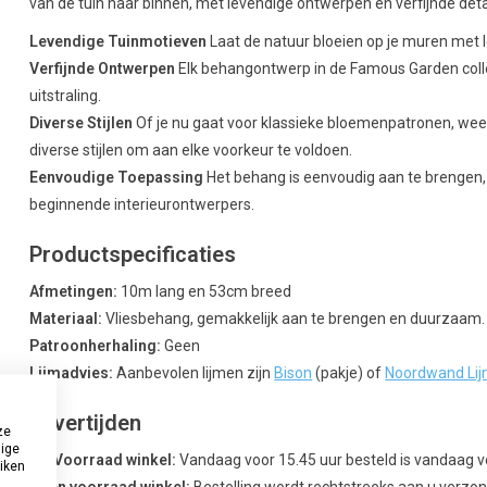
van de tuin naar binnen, met levendige ontwerpen en verfijnde detai
Levendige Tuinmotieven
Laat de natuur bloeien op je muren met l
Verfijnde Ontwerpen
Elk behangontwerp in de Famous Garden colle
uitstraling.
Diverse Stijlen
Of je nu gaat voor klassieke bloemenpatronen, wee
diverse stijlen om aan elke voorkeur te voldoen.
Eenvoudige Toepassing
Het behang is eenvoudig aan te brengen, 
beginnende interieurontwerpers.
Productspecificaties
Afmetingen:
10m lang en 53cm breed
Materiaal:
Vliesbehang, gemakkelijk aan te brengen en duurzaam.
Patroonherhaling:
Geen
Lijmadvies:
Aanbevolen lijmen zijn
Bison
(pakje) of
Noordwand Li
Levertijden
ze
dige
Uit Voorraad winkel:
Vandaag voor 15.45 uur besteld is vandaag 
uiken
Geen voorraad winkel:
Bestelling wordt rechtstreeks aan u verzond