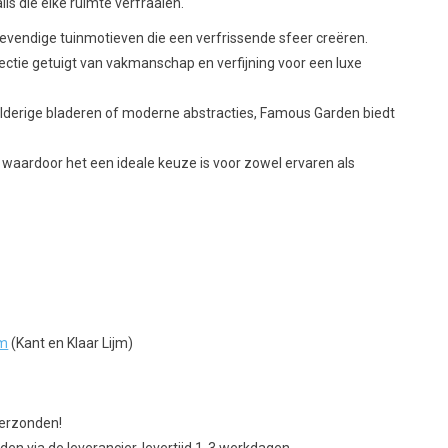
ls die elke ruimte verfraaien.
evendige tuinmotieven die een verfrissende sfeer creëren.
ctie getuigt van vakmanschap en verfijning voor een luxe
lderige bladeren of moderne abstracties, Famous Garden biedt
waardoor het een ideale keuze is voor zowel ervaren als
jm
(Kant en Klaar Lijm)
verzonden!
en via de leverancier, levertijd 1-3 werkdagen.