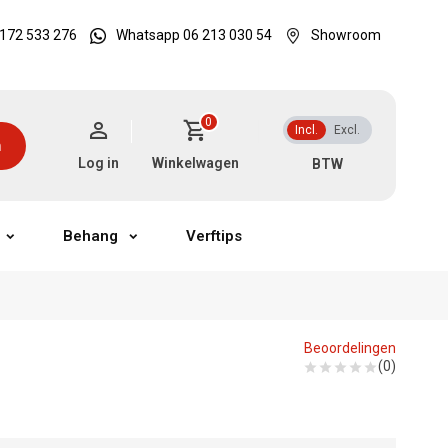
172 533 276
Whatsapp 06 213 030 54
Showroom
0
Incl.
Excl.
n
Log in
Winkelwagen
Behang
Verftips
Beoordelingen
(0)