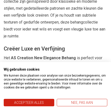
collectie zijn geïnspireerd door klassieke en moderne
stijlen, met gedetailleerde patronen en zachte kleuren die
een verfijnde look creëren. Of je nu houdt van subtiele
texturen of gedurfde ontwerpen, deze behangcollectie
biedt voor ieder wat wils en voegt een vleugje luxe toe aan
je ruimte.
Creëer Luxe en Verfijning
Het
AS Creation New Elegance Behang
is perfect voor
het creëren van een verfijnde sfeer in je huis. Het is ideaal
Wij gebruiken cookies
voor het opfrissen van de woonkamer, slaapkamer of een
We kunnen deze plaatsen voor analyse van onze bezoekersgegevens, om
andere ruimte die een luxe uitstraling verdient. De
onze website te verbeteren, gepersonaliseerde inhoud te tonen en om u
een geweldige website-ervaring te bieden. Voor meer informatie over de
behangontwerpen brengen een warme, uitnodigende sfeer
cookies die we gebruiken opent u de instellingen.
die perfect is voor het creëren van een stijlvolle omgeving.
ACCEPTEER ALLES
NEE, PAS AAN
Voor Elke Ruimte