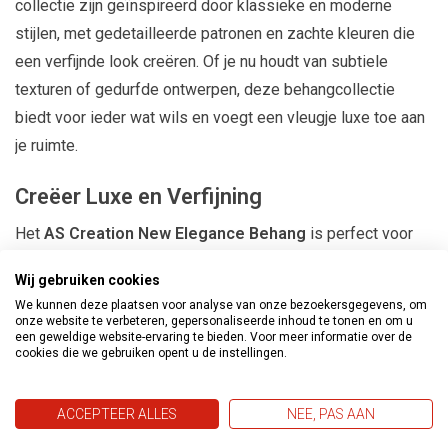
collectie zijn geïnspireerd door klassieke en moderne
stijlen, met gedetailleerde patronen en zachte kleuren die
een verfijnde look creëren. Of je nu houdt van subtiele
texturen of gedurfde ontwerpen, deze behangcollectie
biedt voor ieder wat wils en voegt een vleugje luxe toe aan
je ruimte.
Creëer Luxe en Verfijning
Het
AS Creation New Elegance Behang
is perfect voor
het creëren van een verfijnde sfeer in je huis. Het is ideaal
Wij gebruiken cookies
voor het opfrissen van de woonkamer, slaapkamer of een
We kunnen deze plaatsen voor analyse van onze bezoekersgegevens, om
andere ruimte die een luxe uitstraling verdient. De
onze website te verbeteren, gepersonaliseerde inhoud te tonen en om u
een geweldige website-ervaring te bieden. Voor meer informatie over de
behangontwerpen brengen een warme, uitnodigende sfeer
cookies die we gebruiken opent u de instellingen.
die perfect is voor het creëren van een stijlvolle omgeving.
ACCEPTEER ALLES
NEE, PAS AAN
Voor Elke Ruimte