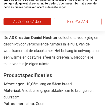
een geweldige website-ervaring te bieden. Voor meer informatie over de
uitnodigende omgeving. Laat je inspireren door de
cookies die we gebruiken opent u de instellingen.
sportieve elegantie en het gevoel voor mode dat deze
collectie biedt.
ACCEPTEER ALLES
NEE, PAS AAN
Voor Elke Ruimte
De
AS Creation Daniel Hechter
collectie is veelzijdig en
geschikt voor verschillende ruimtes in je huis, van de
woonkamer tot de slaapkamer. Het behang is ontworpen om
een warme en gastvrije sfeer te creëren, waardoor je je
thuis voelt in je eigen ruimte.
Productspecificaties
Afmetingen:
10,05m lang en 53cm breed
Materiaal:
Vliesbehang, gemakkelijk aan te brengen en
duurzaam.
Patroonherhaling:
Geen