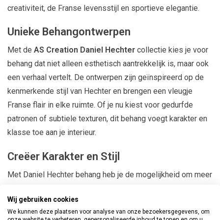
creativiteit, de Franse levensstijl en sportieve elegantie.
Unieke Behangontwerpen
Met de
AS Creation Daniel Hechter
collectie kies je voor
behang dat niet alleen esthetisch aantrekkelijk is, maar ook
een verhaal vertelt. De ontwerpen zijn geïnspireerd op de
kenmerkende stijl van Hechter en brengen een vleugje
Franse flair in elke ruimte. Of je nu kiest voor gedurfde
patronen of subtiele texturen, dit behang voegt karakter en
klasse toe aan je interieur.
Creëer Karakter en Stijl
Met Daniel Hechter behang heb je de mogelijkheid om meer
karakter en stijl aan je woonruimte toe te voegen. Dit
Wij gebruiken cookies
behang is perfect voor het creëren van een statementwand
We kunnen deze plaatsen voor analyse van onze bezoekersgegevens, om
of het transformeren van een hele kamer in een stijlvolle en
onze website te verbeteren, gepersonaliseerde inhoud te tonen en om u