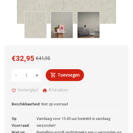
€32,95
€41,95
Toevoegen
-
+
Verlanglijst
Afdrukken
Beschikbaarheid:
Niet op voorraad
Op
Vandaag voor 15.45 uur besteld is vandaag
Voorraad:
verzonden!
Niet op
Bestelling wordt rechtstreeks aan u verzonden via