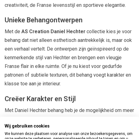
creativiteit, de Franse levensstijl en sportieve elegantie.
Unieke Behangontwerpen
Met de
AS Creation Daniel Hechter
collectie kies je voor
behang dat niet alleen esthetisch aantrekkelijk is, maar ook
een verhaal vertelt. De ontwerpen zijn geïnspireerd op de
kenmerkende stijl van Hechter en brengen een vleugje
Franse flair in elke ruimte. Of je nu kiest voor gedurfde
patronen of subtiele texturen, dit behang voegt karakter en
klasse toe aan je interieur.
Creëer Karakter en Stijl
Met Daniel Hechter behang heb je de mogelijkheid om meer
karakter en stijl aan je woonruimte toe te voegen. Dit
Wij gebruiken cookies
behang is perfect voor het creëren van een statementwand
We kunnen deze plaatsen voor analyse van onze bezoekersgegevens, om
of het transformeren van een hele kamer in een stijlvolle en
onze website te verbeteren, gepersonaliseerde inhoud te tonen en om u