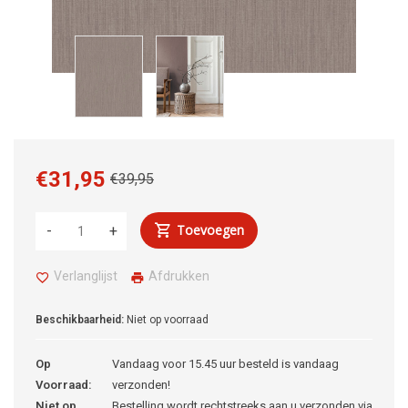
€31,95
€39,95
Toevoegen
-
+
Verlanglijst
Afdrukken
Beschikbaarheid:
Niet op voorraad
Op
Vandaag voor 15.45 uur besteld is vandaag
Voorraad:
verzonden!
Niet op
Bestelling wordt rechtstreeks aan u verzonden via