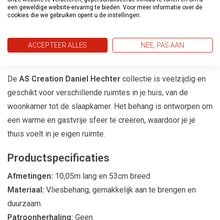
een geweldige website-ervaring te bieden. Voor meer informatie over de
uitnodigende omgeving. Laat je inspireren door de
cookies die we gebruiken opent u de instellingen.
sportieve elegantie en het gevoel voor mode dat deze
collectie biedt.
ACCEPTEER ALLES
NEE, PAS AAN
Voor Elke Ruimte
De
AS Creation Daniel Hechter
collectie is veelzijdig en
geschikt voor verschillende ruimtes in je huis, van de
woonkamer tot de slaapkamer. Het behang is ontworpen om
een warme en gastvrije sfeer te creëren, waardoor je je
thuis voelt in je eigen ruimte.
Productspecificaties
Afmetingen:
10,05m lang en 53cm breed
Materiaal:
Vliesbehang, gemakkelijk aan te brengen en
duurzaam.
Patroonherhaling:
Geen