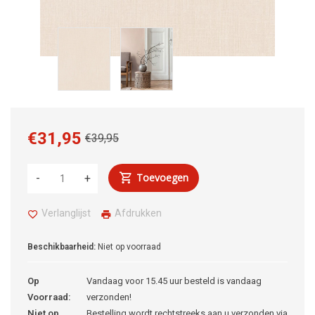
€31,95
€39,95
Toevoegen
-
+
Verlanglijst
Afdrukken
Beschikbaarheid:
Niet op voorraad
Op
Vandaag voor 15.45 uur besteld is vandaag
Voorraad:
verzonden!
Niet op
Bestelling wordt rechtstreeks aan u verzonden via