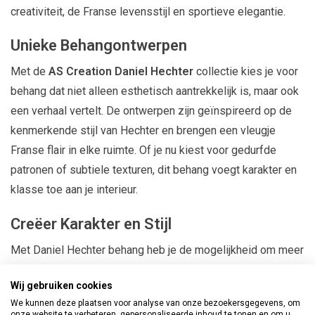
creativiteit, de Franse levensstijl en sportieve elegantie.
Unieke Behangontwerpen
Met de
AS Creation Daniel Hechter
collectie kies je voor
behang dat niet alleen esthetisch aantrekkelijk is, maar ook
een verhaal vertelt. De ontwerpen zijn geïnspireerd op de
kenmerkende stijl van Hechter en brengen een vleugje
Franse flair in elke ruimte. Of je nu kiest voor gedurfde
patronen of subtiele texturen, dit behang voegt karakter en
klasse toe aan je interieur.
Creëer Karakter en Stijl
Met Daniel Hechter behang heb je de mogelijkheid om meer
karakter en stijl aan je woonruimte toe te voegen. Dit
Wij gebruiken cookies
behang is perfect voor het creëren van een statementwand
We kunnen deze plaatsen voor analyse van onze bezoekersgegevens, om
of het transformeren van een hele kamer in een stijlvolle en
onze website te verbeteren, gepersonaliseerde inhoud te tonen en om u