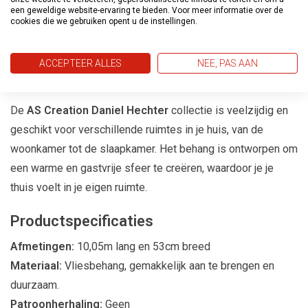
een geweldige website-ervaring te bieden. Voor meer informatie over de
uitnodigende omgeving. Laat je inspireren door de
cookies die we gebruiken opent u de instellingen.
sportieve elegantie en het gevoel voor mode dat deze
collectie biedt.
ACCEPTEER ALLES
NEE, PAS AAN
Voor Elke Ruimte
De
AS Creation Daniel Hechter
collectie is veelzijdig en
geschikt voor verschillende ruimtes in je huis, van de
woonkamer tot de slaapkamer. Het behang is ontworpen om
een warme en gastvrije sfeer te creëren, waardoor je je
thuis voelt in je eigen ruimte.
Productspecificaties
Afmetingen:
10,05m lang en 53cm breed
Materiaal:
Vliesbehang, gemakkelijk aan te brengen en
duurzaam.
Patroonherhaling:
Geen