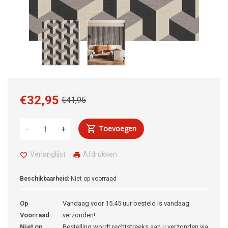
€32,95
€41,95
Toevoegen
-
+
Verlanglijst
Afdrukken
Beschikbaarheid:
Niet op voorraad
Op
Vandaag voor 15.45 uur besteld is vandaag
Voorraad:
verzonden!
Niet op
Bestelling wordt rechtstreeks aan u verzonden via