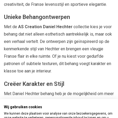
creativiteit, de Franse levensstijl en sportieve elegantie.
Unieke Behangontwerpen
Met de
AS Creation Daniel Hechter
collectie kies je voor
behang dat niet alleen esthetisch aantrekkelijk is, maar ook
een verhaal vertelt. De ontwerpen zijn geïnspireerd op de
kenmerkende stijl van Hechter en brengen een vleugje
Franse flair in elke ruimte. Of je nu kiest voor gedurfde
patronen of subtiele texturen, dit behang voegt karakter en
klasse toe aan je interieur.
Creëer Karakter en Stijl
Met Daniel Hechter behang heb je de mogelijkheid om meer
karakter en stijl aan je woonruimte toe te voegen. Dit
Wij gebruiken cookies
behang is perfect voor het creëren van een statementwand
We kunnen deze plaatsen voor analyse van onze bezoekersgegevens, om
of het transformeren van een hele kamer in een stijlvolle en
onze website te verbeteren, gepersonaliseerde inhoud te tonen en om u