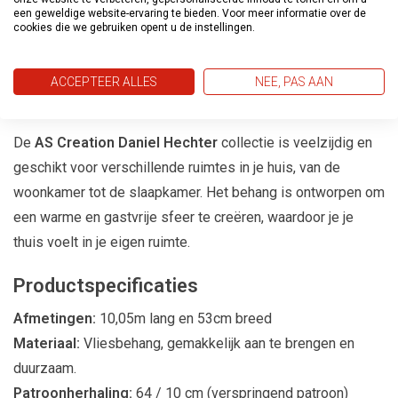
een geweldige website-ervaring te bieden. Voor meer informatie over de
uitnodigende omgeving. Laat je inspireren door de
cookies die we gebruiken opent u de instellingen.
sportieve elegantie en het gevoel voor mode dat deze
collectie biedt.
ACCEPTEER ALLES
NEE, PAS AAN
Voor Elke Ruimte
De
AS Creation Daniel Hechter
collectie is veelzijdig en
geschikt voor verschillende ruimtes in je huis, van de
woonkamer tot de slaapkamer. Het behang is ontworpen om
een warme en gastvrije sfeer te creëren, waardoor je je
thuis voelt in je eigen ruimte.
Productspecificaties
Afmetingen:
10,05m lang en 53cm breed
Materiaal:
Vliesbehang, gemakkelijk aan te brengen en
duurzaam.
Patroonherhaling:
64 / 10 cm (verspringend patroon)