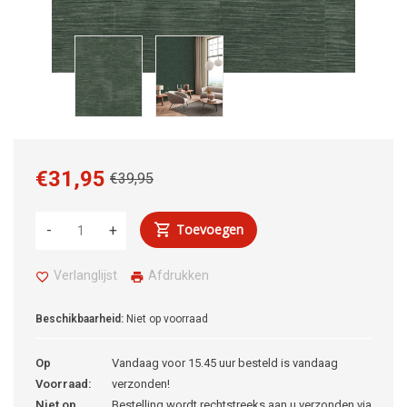
€31,95
€39,95
Toevoegen
-
+
Verlanglijst
Afdrukken
Beschikbaarheid:
Niet op voorraad
Op
Vandaag voor 15.45 uur besteld is vandaag
Voorraad:
verzonden!
Niet op
Bestelling wordt rechtstreeks aan u verzonden via