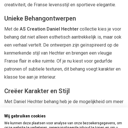
creativiteit, de Franse levensstijl en sportieve elegantie.
Unieke Behangontwerpen
Met de
AS Creation Daniel Hechter
collectie kies je voor
behang dat niet alleen esthetisch aantrekkelijk is, maar ook
een verhaal vertelt. De ontwerpen zijn geïnspireerd op de
kenmerkende stijl van Hechter en brengen een vleugje
Franse flair in elke ruimte. Of je nu kiest voor gedurfde
patronen of subtiele texturen, dit behang voegt karakter en
klasse toe aan je interieur.
Creëer Karakter en Stijl
Met Daniel Hechter behang heb je de mogelijkheid om meer
karakter en stijl aan je woonruimte toe te voegen. Dit
Wij gebruiken cookies
behang is perfect voor het creëren van een statementwand
We kunnen deze plaatsen voor analyse van onze bezoekersgegevens, om
of het transformeren van een hele kamer in een stijlvolle en
onze website te verbeteren, gepersonaliseerde inhoud te tonen en om u