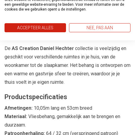
een geweldige website-ervaring te bieden. Voor meer informatie over de
uitnodigende omgeving. Laat je inspireren door de
cookies die we gebruiken opent u de instellingen.
sportieve elegantie en het gevoel voor mode dat deze
collectie biedt.
ACCEPTEER ALLES
NEE, PAS AAN
Voor Elke Ruimte
De
AS Creation Daniel Hechter
collectie is veelzijdig en
geschikt voor verschillende ruimtes in je huis, van de
woonkamer tot de slaapkamer. Het behang is ontworpen om
een warme en gastvrije sfeer te creëren, waardoor je je
thuis voelt in je eigen ruimte.
Productspecificaties
Afmetingen:
10,05m lang en 53cm breed
Materiaal:
Vliesbehang, gemakkelijk aan te brengen en
duurzaam.
Patroonherhaling:
64 / 32 cm (verspringend patroon)