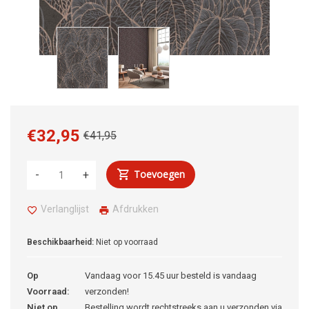
€32,95
€41,95
Toevoegen
-
+
Verlanglijst
Afdrukken
Beschikbaarheid:
Niet op voorraad
Op
Vandaag voor 15.45 uur besteld is vandaag
Voorraad:
verzonden!
Niet op
Bestelling wordt rechtstreeks aan u verzonden via