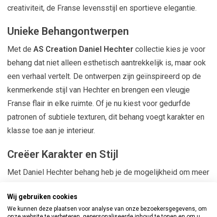
creativiteit, de Franse levensstijl en sportieve elegantie.
Unieke Behangontwerpen
Met de
AS Creation Daniel Hechter
collectie kies je voor
behang dat niet alleen esthetisch aantrekkelijk is, maar ook
een verhaal vertelt. De ontwerpen zijn geïnspireerd op de
kenmerkende stijl van Hechter en brengen een vleugje
Franse flair in elke ruimte. Of je nu kiest voor gedurfde
patronen of subtiele texturen, dit behang voegt karakter en
klasse toe aan je interieur.
Creëer Karakter en Stijl
Met Daniel Hechter behang heb je de mogelijkheid om meer
karakter en stijl aan je woonruimte toe te voegen. Dit
Wij gebruiken cookies
behang is perfect voor het creëren van een statementwand
We kunnen deze plaatsen voor analyse van onze bezoekersgegevens, om
of het transformeren van een hele kamer in een stijlvolle en
onze website te verbeteren, gepersonaliseerde inhoud te tonen en om u