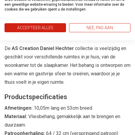
een geweldige website-ervaring te bieden. Voor meer informatie over de
uitnodigende omgeving. Laat je inspireren door de
cookies die we gebruiken opent u de instellingen.
sportieve elegantie en het gevoel voor mode dat deze
collectie biedt.
ACCEPTEER ALLES
NEE, PAS AAN
Voor Elke Ruimte
De
AS Creation Daniel Hechter
collectie is veelzijdig en
geschikt voor verschillende ruimtes in je huis, van de
woonkamer tot de slaapkamer. Het behang is ontworpen om
een warme en gastvrije sfeer te creëren, waardoor je je
thuis voelt in je eigen ruimte.
Productspecificaties
Afmetingen:
10,05m lang en 53cm breed
Materiaal:
Vliesbehang, gemakkelijk aan te brengen en
duurzaam.
Patroonherhaling:
64 / 32 cm (verspringend patroon)