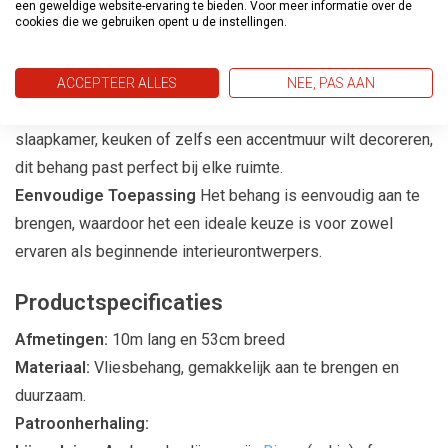
een geweldige website-ervaring te bieden. Voor meer informatie over de
cookies die we gebruiken opent u de instellingen.
Casual Living is gemaakt van hoogwaardige materialen die
niet alleen duurzaamheid garanderen, maar ook een luxe
uitstraling bieden.
ACCEPTEER ALLES
NEE, PAS AAN
Geschikt voor Elke Kamer
Of je nu je woonkamer,
slaapkamer, keuken of zelfs een accentmuur wilt decoreren,
dit behang past perfect bij elke ruimte.
Eenvoudige Toepassing
Het behang is eenvoudig aan te
brengen, waardoor het een ideale keuze is voor zowel
ervaren als beginnende interieurontwerpers.
Productspecificaties
Afmetingen:
10m lang en 53cm breed
Materiaal:
Vliesbehang, gemakkelijk aan te brengen en
duurzaam.
Patroonherhaling: