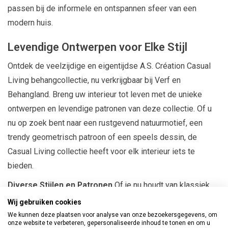
passen bij de informele en ontspannen sfeer van een
modern huis.
Levendige Ontwerpen voor Elke Stijl
Ontdek de veelzijdige en eigentijdse A.S. Création Casual
Living behangcollectie, nu verkrijgbaar bij Verf en
Behangland. Breng uw interieur tot leven met de unieke
ontwerpen en levendige patronen van deze collectie. Of u
nu op zoek bent naar een rustgevend natuurmotief, een
trendy geometrisch patroon of een speels dessin, de
Casual Living collectie heeft voor elk interieur iets te
bieden.
Diverse Stijlen en Patronen
Of je nu houdt van klassiek,
modern, retro of eigentijds design, je vindt zeker een optie
Wij gebruiken cookies
die bij jouw smaak past.
We kunnen deze plaatsen voor analyse van onze bezoekersgegevens, om
onze website te verbeteren, gepersonaliseerde inhoud te tonen en om u
Hoogwaardige Materialen
Het behang van A.S. Création