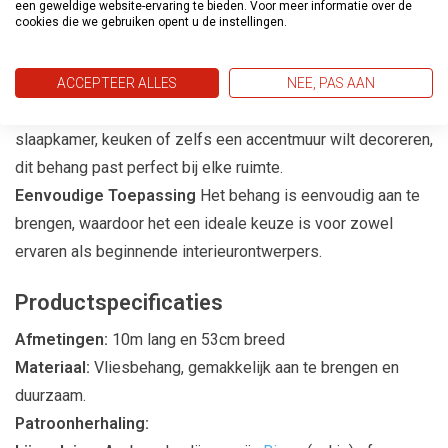
een geweldige website-ervaring te bieden. Voor meer informatie over de
cookies die we gebruiken opent u de instellingen.
Casual Living is gemaakt van hoogwaardige materialen die
niet alleen duurzaamheid garanderen, maar ook een luxe
uitstraling bieden.
ACCEPTEER ALLES
NEE, PAS AAN
Geschikt voor Elke Kamer
Of je nu je woonkamer,
slaapkamer, keuken of zelfs een accentmuur wilt decoreren,
dit behang past perfect bij elke ruimte.
Eenvoudige Toepassing
Het behang is eenvoudig aan te
brengen, waardoor het een ideale keuze is voor zowel
ervaren als beginnende interieurontwerpers.
Productspecificaties
Afmetingen:
10m lang en 53cm breed
Materiaal:
Vliesbehang, gemakkelijk aan te brengen en
duurzaam.
Patroonherhaling: