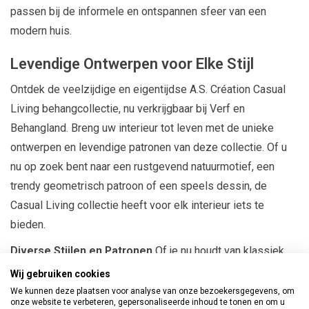
passen bij de informele en ontspannen sfeer van een
modern huis.
Levendige Ontwerpen voor Elke Stijl
Ontdek de veelzijdige en eigentijdse A.S. Création Casual
Living behangcollectie, nu verkrijgbaar bij Verf en
Behangland. Breng uw interieur tot leven met de unieke
ontwerpen en levendige patronen van deze collectie. Of u
nu op zoek bent naar een rustgevend natuurmotief, een
trendy geometrisch patroon of een speels dessin, de
Casual Living collectie heeft voor elk interieur iets te
bieden.
Diverse Stijlen en Patronen
Of je nu houdt van klassiek,
modern, retro of eigentijds design, je vindt zeker een optie
Wij gebruiken cookies
die bij jouw smaak past.
We kunnen deze plaatsen voor analyse van onze bezoekersgegevens, om
onze website te verbeteren, gepersonaliseerde inhoud te tonen en om u
Hoogwaardige Materialen
Het behang van A.S. Création