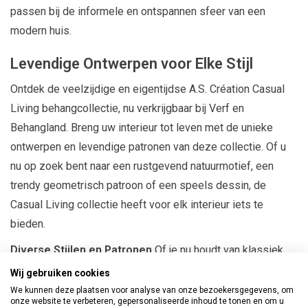
passen bij de informele en ontspannen sfeer van een
modern huis.
Levendige Ontwerpen voor Elke Stijl
Ontdek de veelzijdige en eigentijdse A.S. Création Casual
Living behangcollectie, nu verkrijgbaar bij Verf en
Behangland. Breng uw interieur tot leven met de unieke
ontwerpen en levendige patronen van deze collectie. Of u
nu op zoek bent naar een rustgevend natuurmotief, een
trendy geometrisch patroon of een speels dessin, de
Casual Living collectie heeft voor elk interieur iets te
bieden.
Diverse Stijlen en Patronen
Of je nu houdt van klassiek,
modern, retro of eigentijds design, je vindt zeker een optie
Wij gebruiken cookies
die bij jouw smaak past.
We kunnen deze plaatsen voor analyse van onze bezoekersgegevens, om
onze website te verbeteren, gepersonaliseerde inhoud te tonen en om u
Hoogwaardige Materialen
Het behang van A.S. Création