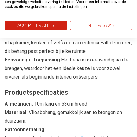
een geweldige website-ervaring te bieden. Voor meer informatie over de
cookies die we gebruiken opent u de instellingen.
Casual Living is gemaakt van hoogwaardige materialen die
niet alleen duurzaamheid garanderen, maar ook een luxe
uitstraling bieden.
ACCEPTEER ALLES
NEE, PAS AAN
Geschikt voor Elke Kamer
Of je nu je woonkamer,
slaapkamer, keuken of zelfs een accentmuur wilt decoreren,
dit behang past perfect bij elke ruimte.
Eenvoudige Toepassing
Het behang is eenvoudig aan te
brengen, waardoor het een ideale keuze is voor zowel
ervaren als beginnende interieurontwerpers.
Productspecificaties
Afmetingen:
10m lang en 53cm breed
Materiaal:
Vliesbehang, gemakkelijk aan te brengen en
duurzaam.
Patroonherhaling: