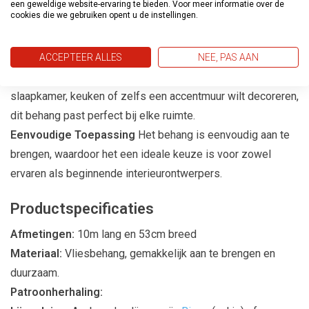
een geweldige website-ervaring te bieden. Voor meer informatie over de
cookies die we gebruiken opent u de instellingen.
Casual Living is gemaakt van hoogwaardige materialen die
niet alleen duurzaamheid garanderen, maar ook een luxe
uitstraling bieden.
ACCEPTEER ALLES
NEE, PAS AAN
Geschikt voor Elke Kamer
Of je nu je woonkamer,
slaapkamer, keuken of zelfs een accentmuur wilt decoreren,
dit behang past perfect bij elke ruimte.
Eenvoudige Toepassing
Het behang is eenvoudig aan te
brengen, waardoor het een ideale keuze is voor zowel
ervaren als beginnende interieurontwerpers.
Productspecificaties
Afmetingen:
10m lang en 53cm breed
Materiaal:
Vliesbehang, gemakkelijk aan te brengen en
duurzaam.
Patroonherhaling: