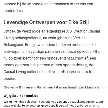
passen bij de informele en ontspannen sfeer van een
modern huis.
Levendige Ontwerpen voor Elke Stijl
Ontdek de veelzijdige en eigentijdse A.S. Création Casual
Living behangcollectie, nu verkrijgbaar bij Verf en
Behangland. Breng uw interieur tot leven met de unieke
ontwerpen en levendige patronen van deze collectie. Of u
nu op zoek bent naar een rustgevend natuurmotief, een
trendy geometrisch patroon of een speels dessin, de
Casual Living collectie heeft voor elk interieur iets te
bieden.
Diverse Stijlen en Patronen
Of je nu houdt van klassiek,
modern, retro of eigentijds design, je vindt zeker een optie
Wij gebruiken cookies
die bij jouw smaak past.
We kunnen deze plaatsen voor analyse van onze bezoekersgegevens, om
onze website te verbeteren, gepersonaliseerde inhoud te tonen en om u
Hoogwaardige Materialen
Het behang van A.S. Création