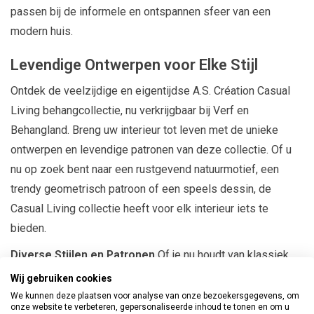
passen bij de informele en ontspannen sfeer van een
modern huis.
Levendige Ontwerpen voor Elke Stijl
Ontdek de veelzijdige en eigentijdse A.S. Création Casual
Living behangcollectie, nu verkrijgbaar bij Verf en
Behangland. Breng uw interieur tot leven met de unieke
ontwerpen en levendige patronen van deze collectie. Of u
nu op zoek bent naar een rustgevend natuurmotief, een
trendy geometrisch patroon of een speels dessin, de
Casual Living collectie heeft voor elk interieur iets te
bieden.
Diverse Stijlen en Patronen
Of je nu houdt van klassiek,
modern, retro of eigentijds design, je vindt zeker een optie
Wij gebruiken cookies
die bij jouw smaak past.
We kunnen deze plaatsen voor analyse van onze bezoekersgegevens, om
onze website te verbeteren, gepersonaliseerde inhoud te tonen en om u
Hoogwaardige Materialen
Het behang van A.S. Création