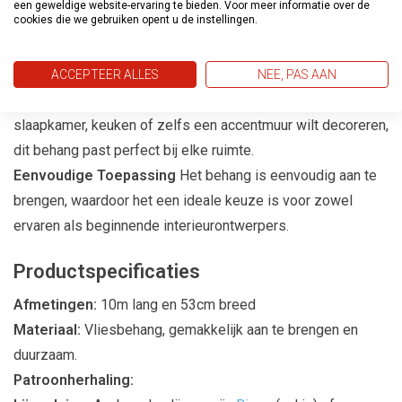
een geweldige website-ervaring te bieden. Voor meer informatie over de
cookies die we gebruiken opent u de instellingen.
Casual Living is gemaakt van hoogwaardige materialen die
niet alleen duurzaamheid garanderen, maar ook een luxe
uitstraling bieden.
ACCEPTEER ALLES
NEE, PAS AAN
Geschikt voor Elke Kamer
Of je nu je woonkamer,
slaapkamer, keuken of zelfs een accentmuur wilt decoreren,
dit behang past perfect bij elke ruimte.
Eenvoudige Toepassing
Het behang is eenvoudig aan te
brengen, waardoor het een ideale keuze is voor zowel
ervaren als beginnende interieurontwerpers.
Productspecificaties
Afmetingen:
10m lang en 53cm breed
Materiaal:
Vliesbehang, gemakkelijk aan te brengen en
duurzaam.
Patroonherhaling: