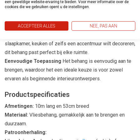
een geweldige website-ervaring te bieden. Voor meer informatie over de
cookies die we gebruiken opent u de instellingen.
Casual Living is gemaakt van hoogwaardige materialen die
niet alleen duurzaamheid garanderen, maar ook een luxe
uitstraling bieden.
ACCEPTEER ALLES
NEE, PAS AAN
Geschikt voor Elke Kamer
Of je nu je woonkamer,
slaapkamer, keuken of zelfs een accentmuur wilt decoreren,
dit behang past perfect bij elke ruimte.
Eenvoudige Toepassing
Het behang is eenvoudig aan te
brengen, waardoor het een ideale keuze is voor zowel
ervaren als beginnende interieurontwerpers.
Productspecificaties
Afmetingen:
10m lang en 53cm breed
Materiaal:
Vliesbehang, gemakkelijk aan te brengen en
duurzaam.
Patroonherhaling: