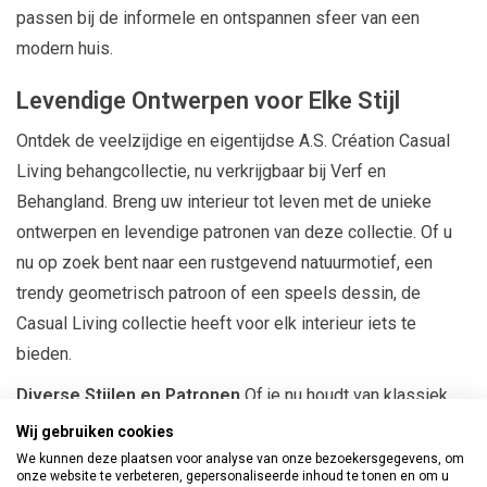
passen bij de informele en ontspannen sfeer van een
modern huis.
Levendige Ontwerpen voor Elke Stijl
Ontdek de veelzijdige en eigentijdse A.S. Création Casual
Living behangcollectie, nu verkrijgbaar bij Verf en
Behangland. Breng uw interieur tot leven met de unieke
ontwerpen en levendige patronen van deze collectie. Of u
nu op zoek bent naar een rustgevend natuurmotief, een
trendy geometrisch patroon of een speels dessin, de
Casual Living collectie heeft voor elk interieur iets te
bieden.
Diverse Stijlen en Patronen
Of je nu houdt van klassiek,
modern, retro of eigentijds design, je vindt zeker een optie
Wij gebruiken cookies
die bij jouw smaak past.
We kunnen deze plaatsen voor analyse van onze bezoekersgegevens, om
onze website te verbeteren, gepersonaliseerde inhoud te tonen en om u
Hoogwaardige Materialen
Het behang van A.S. Création