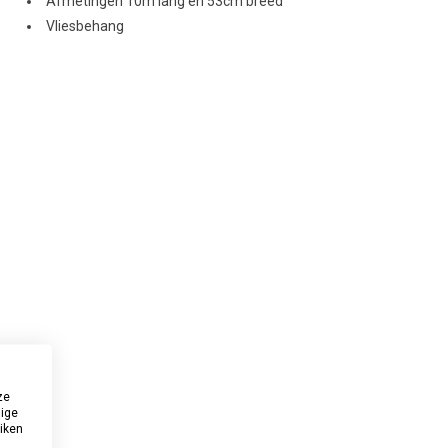
Afmetingen 10m lang en 53cm breed
Vliesbehang
ze
dige
uiken