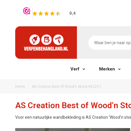
Verf
Merken
/
Home
AS Creation Best Of Wood'n Stone 96223-1
AS Creation Best of Wood'n St
Voor een natuurlijke wandbekleding is AS Creation 'Wood'n ston