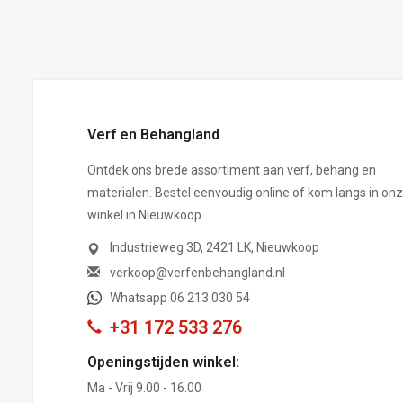
,-
Verf en Behangland
Ontdek ons brede assortiment aan verf, behang en
materialen. Bestel eenvoudig online of kom langs in on
winkel in Nieuwkoop.
Industrieweg 3D, 2421 LK, Nieuwkoop
verkoop@verfenbehangland.nl
Whatsapp 06 213 030 54
+31 172 533 276
Openingstijden winkel:
Ma - Vrij 9.00 - 16.00