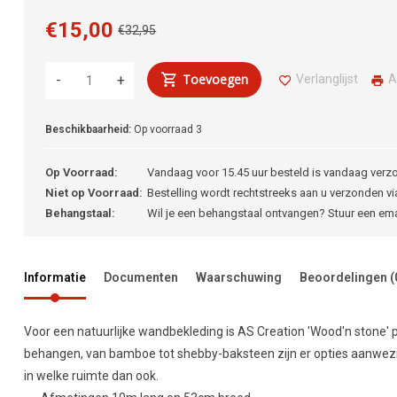
€15,00
€32,95
Toevoegen
Verlanglijst
A
-
+
Beschikbaarheid:
Op voorraad
3
Op Voorraad:
Vandaag voor 15.45 uur besteld is vandaag verz
Niet op Voorraad:
Bestelling wordt rechtstreeks aan u verzonden via
Behangstaal:
Wil je een behangstaal ontvangen? Stuur een em
Informatie
Documenten
Waarschuwing
Beoordelingen
(
Voor een natuurlijke wandbekleding is AS Creation 'Wood'n stone' p
behangen, van bamboe tot shebby-baksteen zijn er opties aanwezig
in welke ruimte dan ook.