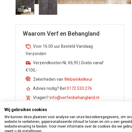
Waarom Verf en Behangland
Voor 16.00 uur Besteld Vandaag
Verzonden
Verzendkosten NL €6,95 | Gratis vanaf
€100,-
Zekerheden van
Webwinkelkeur
Advies nodig? Bel
0172 533 276
Vragen?
info@verfenbehangland.nl
Whatsapp
06 213 030 54
Wij gebruiken cookies
We kunnen deze plaatsen voor analyse van onze bezoekersgegevens, om on
website te verbeteren, gepersonaliseerde inhoud te tonen en om u een gewel
website-ervaring te bieden. Voor meer informatie over de cookies die we gebr
opent u de instellingen.