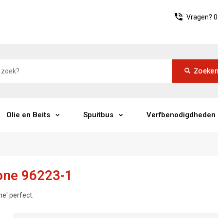
Vragen?
0
Zoeke
Olie en Beits
Spuitbus
Verfbenodigdheden
one 96223-1
e' perfect.