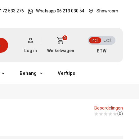
172 533 276
Whatsapp 06 213 030 54
Showroom
0
Incl.
Excl.
n
Log in
Winkelwagen
Behang
Verftips
Beoordelingen
(0)