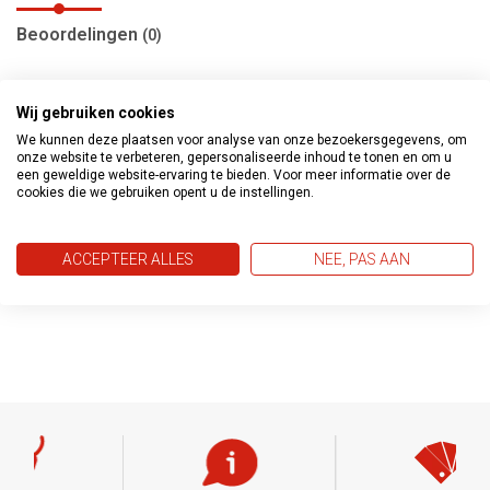
Beoordelingen
(0)
Voor een natuurlijke wandbekleding is AS Creation 'Wood'n
Wij gebruiken cookies
stone' perfect. Deze collectie heeft talloze houten en
We kunnen deze plaatsen voor analyse van onze bezoekersgegevens, om
onze website te verbeteren, gepersonaliseerde inhoud te tonen en om u
stenen behangen, van bamboe tot shebby-baksteen zijn er
een geweldige website-ervaring te bieden. Voor meer informatie over de
cookies die we gebruiken opent u de instellingen.
opties aanwezig. De discrete natuurkleuren zorgen voor
een authentieke stijl in welke ruimte dan ook.
Afmetingen 10m lang en 53cm breed
ACCEPTEER ALLES
NEE, PAS AAN
Vliesbehang