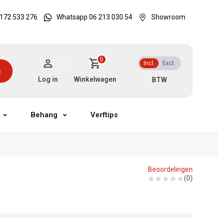
172 533 276
Whatsapp 06 213 030 54
Showroom
0
Incl.
Excl.
n
Log in
Winkelwagen
Behang
Verftips
Beoordelingen
(0)