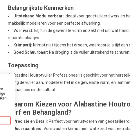
Belangrijkste Kenmerken
Uitstekend Moduleerbaar:
Ideaal voor gedetailleerd werk en he
makkelijk modelleren voor een perfecte afwerking.
Vormvast:
Blijft in de gewenste vorm en zakt niet uit, wat hand
reparatieplaatjes.
Krimpvrij:
Krimpt niet tijdens het drogen, waardoor je altijd een g
Goed Schuurbaar:
Na droging is de vuller uitstekend te schuren
Toepassing
Alabastine Houtrotvuller Professioneel is geschikt voor het herste
Breng de vuller aan, modelleer het in de gewenste vorm, en laat he
ze
en naadloos eindresultaat.
dige
uiken
Waarom Kiezen voor Alabastine Houtrot
Verf en Behangland?
Precisie en Detail:
Perfect voor het uitvoeren van gedetailleer
Duurzaamheid:
Vormvast en krimpt niet, wat zorgt voor een st