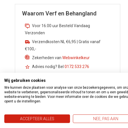
Waarom Verf en Behangland
Voor 16.00 uur Besteld Vandaag
Verzonden
Verzendkosten NL €6,95 | Gratis vanaf
€100,-
Zekerheden van
Webwinkelkeur
Advies nodig? Bel
0172 533 276
Vragen?
info@verfenbehangland.nl
Wij gebruiken cookies
Whatsapp
06 213 030 54
We kunnen deze plaatsen voor analyse van onze bezoekersgegevens, om on
website te verbeteren, gepersonaliseerde inhoud te tonen en om u een gewel
website-ervaring te bieden. Voor meer informatie over de cookies die we gebr
opent u de instellingen.
ACCEPTEER ALLES
NEE, PAS AAN