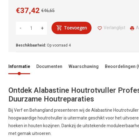
€37,42
€46,65
Toevoegen
Verlanglijst
A
-
+
Beschikbaarheid:
Op voorraad
4
Informatie
Documenten
Waarschuwing
Beoordelingen
(
Ontdek Alabastine Houtrotvuller Profe
Duurzame Houtreparaties
Bij Verf en Behangland presenteren wij de Alabastine Houtrotvulle
hoogwaardige houtrotvuller is uitermate geschikt voor het uitvoer
hoeken in houten kozijnen. Dankzij de uitstekende moduleerbaarheid
met gemak uitvoeren.