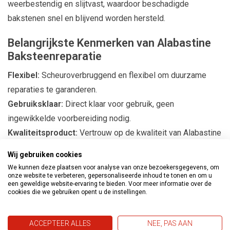
weerbestendig en slijtvast, waardoor beschadigde
bakstenen snel en blijvend worden hersteld.
Belangrijkste Kenmerken van Alabastine
Baksteenreparatie
Flexibel:
Scheuroverbruggend en flexibel om duurzame
reparaties te garanderen.
Gebruiksklaar:
Direct klaar voor gebruik, geen
ingewikkelde voorbereiding nodig.
Kwaliteitsproduct:
Vertrouw op de kwaliteit van Alabastine
voor professionele resultaten.
Wij gebruiken cookies
Water- en Weerbestendig:
Bestand tegen water en
We kunnen deze plaatsen voor analyse van onze bezoekersgegevens, om
weersinvloeden voor langdurige bescherming.
onze website te verbeteren, gepersonaliseerde inhoud te tonen en om u
een geweldige website-ervaring te bieden. Voor meer informatie over de
cookies die we gebruiken opent u de instellingen.
Kleuropties voor Alabastine
Baksteenreparatie
ACCEPTEER ALLES
NEE, PAS AAN