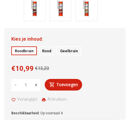
Kies je inhoud:
Roodbruin
Rood
Geelbruin
€10,99
€13,20
Toevoegen
-
+
Verlanglijst
Afdrukken
Beschikbaarheid:
Op voorraad
4