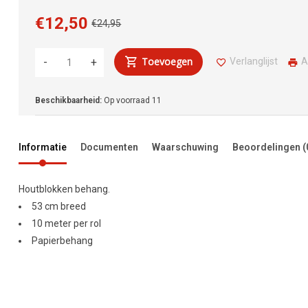
€12,50
€24,95
Toevoegen
Verlanglijst
A
-
+
Beschikbaarheid:
Op voorraad
11
Informatie
Documenten
Waarschuwing
Beoordelingen
(
Houtblokken behang.
53 cm breed
10 meter per rol
Papierbehang