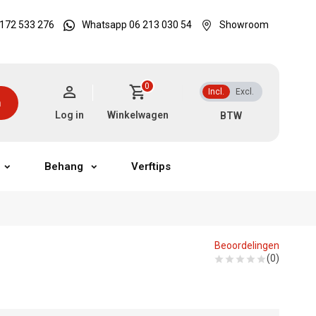
172 533 276
Whatsapp 06 213 030 54
Showroom
0
Incl.
Excl.
n
Log in
Winkelwagen
Behang
Verftips
Beoordelingen
(0)