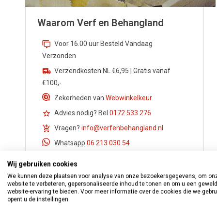
Waarom Verf en Behangland
Voor 16.00 uur Besteld Vandaag
Verzonden
Verzendkosten NL €6,95 | Gratis vanaf
€100,-
Zekerheden van
Webwinkelkeur
Advies nodig? Bel
0172 533 276
Vragen?
info@verfenbehangland.nl
Whatsapp
06 213 030 54
Wij gebruiken cookies
We kunnen deze plaatsen voor analyse van onze bezoekersgegevens, om on
website te verbeteren, gepersonaliseerde inhoud te tonen en om u een gewel
website-ervaring te bieden. Voor meer informatie over de cookies die we gebr
opent u de instellingen.