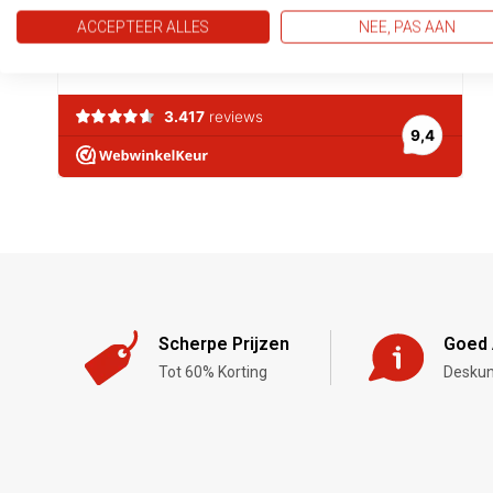
ACCEPTEER ALLES
NEE, PAS AAN
Scherpe Prijzen
Goed 
Tot 60% Korting
Deskun
,-