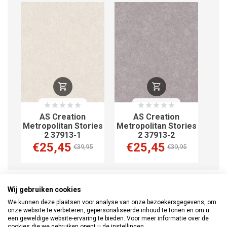
AS Creation
AS Creation
ies
Metropolitan Stories
Metropolitan Stories
Metr
2 37913-1
2 37913-2
€25,45
€25,45
€
€39,95
€39,95
Wij gebruiken cookies
Informatie
Documenten
Waarschuwing
We kunnen deze plaatsen voor analyse van onze bezoekersgegevens, om
onze website te verbeteren, gepersonaliseerde inhoud te tonen en om u
Beoordelingen
een geweldige website-ervaring te bieden. Voor meer informatie over de
(0)
cookies die we gebruiken opent u de instellingen.