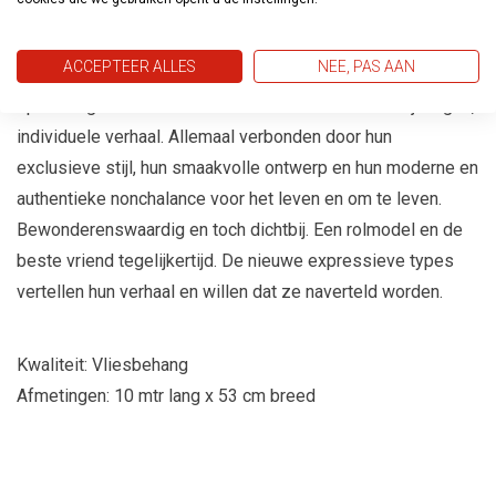
ACCEPTEER ALLES
NEE, PAS AAN
De reis gaat verder. Zes grote Europese steden, elk uniek
op hun eigen manier. Zes merkkarakters -elk met zijn eigen,
individuele verhaal. Allemaal verbonden door hun
exclusieve stijl, hun smaakvolle ontwerp en hun moderne en
authentieke nonchalance voor het leven en om te leven.
Bewonderenswaardig en toch dichtbij. Een rolmodel en de
beste vriend tegelijkertijd. De nieuwe expressieve types
vertellen hun verhaal en willen dat ze naverteld worden.
Kwaliteit: Vliesbehang
Afmetingen: 10 mtr lang x 53 cm breed