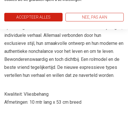
ACCEPTEER ALLES
NEE, PAS AAN
De reis gaat verder. Zes grote Europese steden, elk uniek
op hun eigen manier. Zes merkkarakters -elk met zijn eigen,
individuele verhaal. Allemaal verbonden door hun
exclusieve stijl, hun smaakvolle ontwerp en hun moderne en
authentieke nonchalance voor het leven en om te leven.
Bewonderenswaardig en toch dichtbij. Een rolmodel en de
beste vriend tegelijkertijd. De nieuwe expressieve types
vertellen hun verhaal en willen dat ze naverteld worden.
Kwaliteit: Vliesbehang
Afmetingen: 10 mtr lang x 53 cm breed