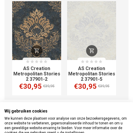
AS Creation
AS Creation
ies
Metropolitan Stories
Metropolitan Stories
2 37901-2
2 37901-5
€30,95
€30,95
€39,95
€39,95
Wij gebruiken cookies
Informatie
Documenten
Waarschuwing
We kunnen deze plaatsen voor analyse van onze bezoekersgegevens, om
onze website te verbeteren, gepersonaliseerde inhoud te tonen en om u
Beoordelingen
een geweldige website-ervaring te bieden. Voor meer informatie over de
(0)
cookies die we gebruiken opent u de instellingen.