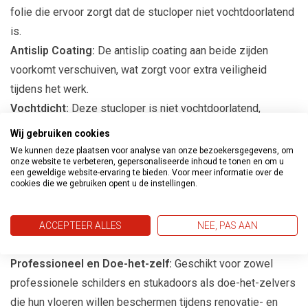
folie die ervoor zorgt dat de stucloper niet vochtdoorlatend
is.
Antislip Coating:
De antislip coating aan beide zijden
voorkomt verschuiven, wat zorgt voor extra veiligheid
tijdens het werk.
Vochtdicht:
Deze stucloper is niet vochtdoorlatend,
waardoor uw vloeren beschermd blijven tegen vocht en
Wij gebruiken cookies
morsen.
We kunnen deze plaatsen voor analyse van onze bezoekersgegevens, om
onze website te verbeteren, gepersonaliseerde inhoud te tonen en om u
een geweldige website-ervaring te bieden. Voor meer informatie over de
Toepassingen
cookies die we gebruiken opent u de instellingen.
Vloerbescherming:
Ideaal voor het afdekken van vloeren
tijdens stuc- en schilderwerkzaamheden, waardoor uw
ACCEPTEER ALLES
NEE, PAS AAN
vloeren schoon en onbeschadigd blijven.
Professioneel en Doe-het-zelf:
Geschikt voor zowel
professionele schilders en stukadoors als doe-het-zelvers
die hun vloeren willen beschermen tijdens renovatie- en