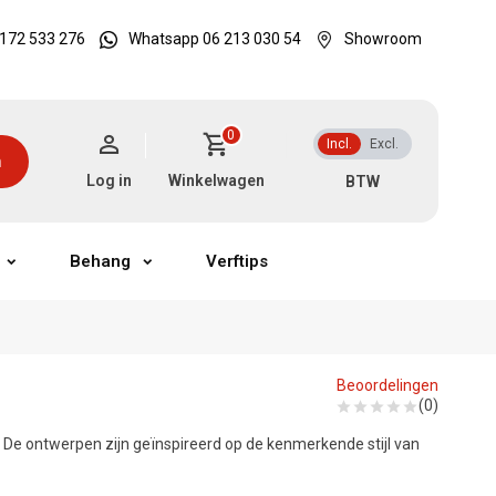
172 533 276
Whatsapp 06 213 030 54
Showroom
0
Incl.
Excl.
n
Log in
Winkelwagen
Behang
Verftips
Beoordelingen
(0)
lt. De ontwerpen zijn geïnspireerd op de kenmerkende stijl van