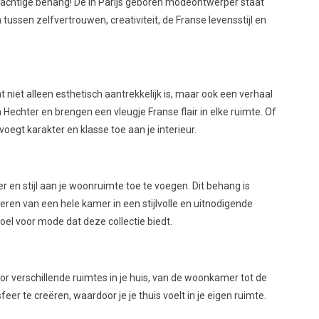
rachtige behang! De in Parijs geboren modeontwerper staat
ussen zelfvertrouwen, creativiteit, de Franse levensstijl en
t niet alleen esthetisch aantrekkelijk is, maar ook een verhaal
 Hechter en brengen een vleugje Franse flair in elke ruimte. Of
voegt karakter en klasse toe aan je interieur.
 en stijl aan je woonruimte toe te voegen. Dit behang is
en van een hele kamer in een stijlvolle en uitnodigende
oel voor mode dat deze collectie biedt.
voor verschillende ruimtes in je huis, van de woonkamer tot de
r te creëren, waardoor je je thuis voelt in je eigen ruimte.