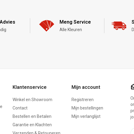
Advies
Meng Service
S
dig
Alle Kleuren
D
Klantenservice
Mijn account
On
Winkel en Showroom
Registreren
o
ze
Contact
Mijn bestellingen
p
Bestellen en Betalen
Mijn verlanglijst
j
Garantie en Klachten
Verzenden & Retouneren