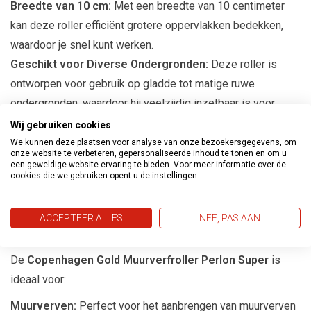
Breedte van 10 cm:
Met een breedte van 10 centimeter
kan deze roller efficiënt grotere oppervlakken bedekken,
waardoor je snel kunt werken.
Geschikt voor Diverse Ondergronden:
Deze roller is
ontworpen voor gebruik op gladde tot matige ruwe
ondergronden, waardoor hij veelzijdig inzetbaar is voor
verschillende schilderprojecten.
Wij gebruiken cookies
Set van 10 Stuks:
De Copenhagen Gold Muurverfroller
We kunnen deze plaatsen voor analyse van onze bezoekersgegevens, om
onze website te verbeteren, gepersonaliseerde inhoud te tonen en om u
wordt geleverd in een handige set van 10 stuks, zodat je
een geweldige website-ervaring te bieden. Voor meer informatie over de
cookies die we gebruiken opent u de instellingen.
altijd voldoende rollers bij de hand hebt voor al je
schilderklussen.
ACCEPTEER ALLES
NEE, PAS AAN
Toepassingen
De
Copenhagen Gold Muurverfroller Perlon Super
is
ideaal voor:
Muurverven:
Perfect voor het aanbrengen van muurverven