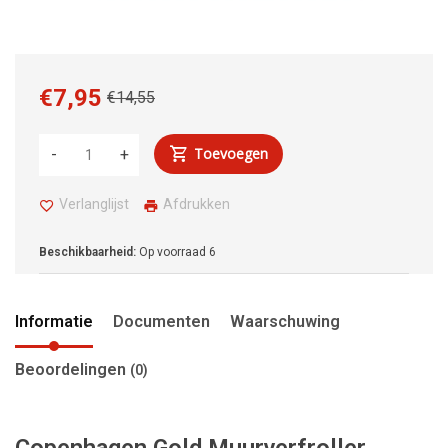
€7,95
€14,55
Toevoegen
-
+
Verlanglijst
Afdrukken
Beschikbaarheid:
Op voorraad
6
Informatie
Documenten
Waarschuwing
Beoordelingen
(0)
Copenhagen Gold Muurverfroller