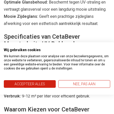
Optimale Glansbehoud:
Beschermt tegen UV-straling en
vertraagt glansverval voor een langdurig mooie uitstraling.
Mooie Zijdeglans:
Geeft een prachtige zijdeglans
afwerking voor een esthetisch aantrekkelijk resultaat.
Specificaties van CetaBever
Meesterbeits UV Dekkend
Wij gebruiken cookies
Duurzaamheid:
Biedt 4-5 jaar langdurige bescherming voor
We kunnen deze plaatsen voor analyse van onze bezoekersgegevens, om
uw houtwerk.
onze website te verbeteren, gepersonaliseerde inhoud te tonen en om u
een geweldige website-ervaring te bieden. Voor meer informatie over de
Beste Bescherming:
Zorgt voor de beste bescherming
cookies die we gebruiken opent u de instellingen.
tegen weersinvloeden, inclusief UV-straling.
UV-filter:
Beschermt het hout effectief tegen schadelijke
ACCEPTEER ALLES
NEE, PAS AAN
UV-straling voor behoud van kleur en glans.
Verbruik:
9-12 m² per liter voor efficiënt gebruik.
Waarom Kiezen voor CetaBever