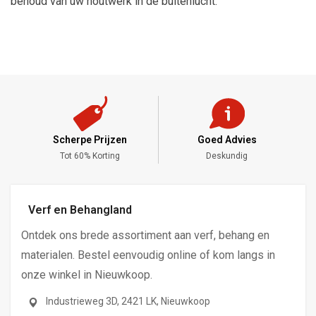
behoud van uw houtwerk in de buitenlucht.
Scherpe Prijzen
Goed Advies
,-
Tot 60% Korting
Deskundig
Verf en Behangland
Ontdek ons brede assortiment aan verf, behang en
materialen. Bestel eenvoudig online of kom langs in
onze winkel in Nieuwkoop.
Industrieweg 3D, 2421 LK, Nieuwkoop