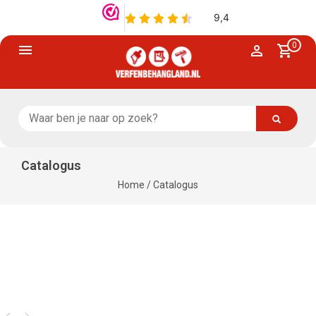
0
Catalogus
Home
/
Catalogus
Merken
1181 Artikelen
Verf
936 Artikelen