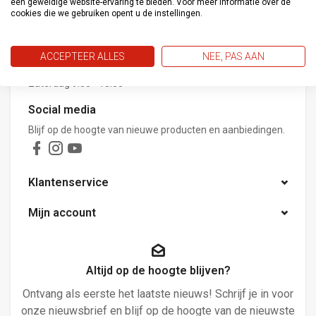
een geweldige website-ervaring te bieden. Voor meer informatie over de
cookies die we gebruiken opent u de instellingen.
+31 172 533 276
Openingstijden winkel:
ACCEPTEER ALLES
NEE, PAS AAN
Ma - Vrij 9.00 - 16.00
Zaterdag 9.00 - 15.00
Social media
Blijf op de hoogte van nieuwe producten en aanbiedingen.
Klantenservice
Mijn account
Altijd op de hoogte blijven?
Ontvang als eerste het laatste nieuws! Schrijf je in voor
onze nieuwsbrief en blijf op de hoogte van de nieuwste