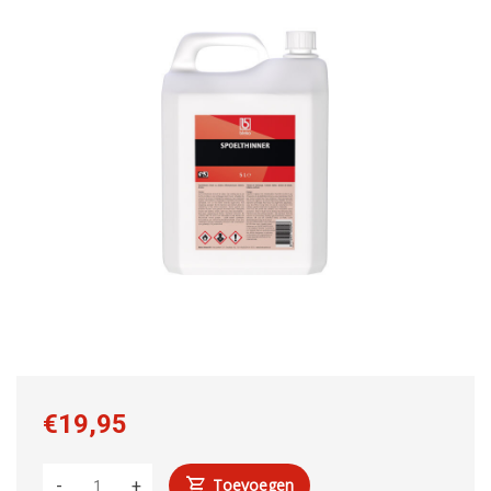
€19,95
Toevoegen
-
+