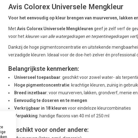
Avis Colorex Universele Mengkleur
Voor het eenvoudig op kleur brengen van muurverven, lakken en
Met
Avis Colorex Universele Mengkleuren
geef je zelf verf de ge
voor het
kleuren van alle watergedragen en terpentinegedragen ver
Dankzij de hoge pigmentconcentratie en uitstekende mengbaarheid c
verzadigde kleuren. Ideaal voor de doe-het-zelver én professional die 
Belangrijkste kenmerken:
Universeel toepasbaar
: geschikt voor zowel water- als terpen
Hoge pigmentconcentratie
: krachtige kleuren, zuinig in gebrui
Breed inzetbaar
: voor muurverven, lakken, grondverf, menie en
Eenvoudig te doseren en te mengen
Verkrijgbaar in 18 kleuren
voor eindeloze kleurcombinaties
Verpakking
: handige flacons van 40 ml of 250 ml
ze
Geschikt voor onder andere:
dige
uiken