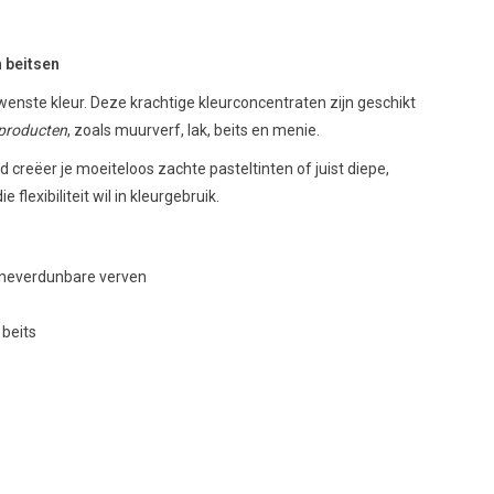
 beitsen
wenste kleur. Deze krachtige kleurconcentraten zijn geschikt
fproducten
, zoals muurverf, lak, beits en menie.
reëer je moeiteloos zachte pasteltinten of juist diepe,
flexibiliteit wil in kleurgebruik.
tineverdunbare verven
k
 beits