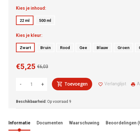
Kies je inhoud:
22 ml
500 ml
Kies je kleur:
Zwart
Bruin
Rood
Gee
Blauw
Groen
€5,25
€6,03
Toevoegen
Verlanglijst
A
-
+
Beschikbaarheid:
Op voorraad
9
Informatie
Documenten
Waarschuwing
Beoordelingen
(