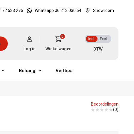
172 533 276
Whatsapp 06 213 030 54
Showroom
0
Incl.
Excl.
n
Log in
Winkelwagen
Behang
Verftips
Beoordelingen
(0)