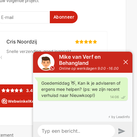
ouw volgende project.
Abonneer
atement