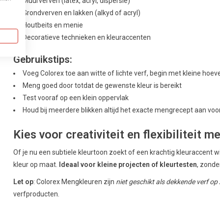
Muurverven (latex, acryl, dispersie)
Grondverven en lakken (alkyd of acryl)
Houtbeits en menie
Decoratieve technieken en kleuraccenten
Gebruikstips:
Voeg Colorex toe aan witte of lichte verf, begin met kleine hoe
Meng goed door totdat de gewenste kleur is bereikt
Test vooraf op een klein oppervlak
Houd bij meerdere blikken altijd het exacte mengrecept aan voor
Kies voor creativiteit en flexibiliteit m
Of je nu een subtiele kleurtoon zoekt of een krachtig kleuraccent 
kleur op maat.
Ideaal voor kleine projecten of kleurtesten
, zonde
Let op
: Colorex Mengkleuren zijn
niet geschikt als dekkende verf op 
verfproducten.