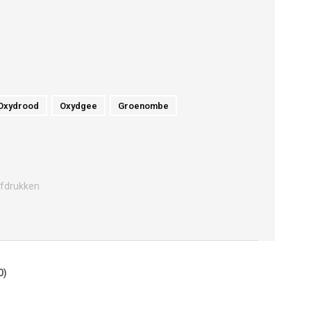
Oxydrood
Oxydgee
Groenombe
fdrukken
0)