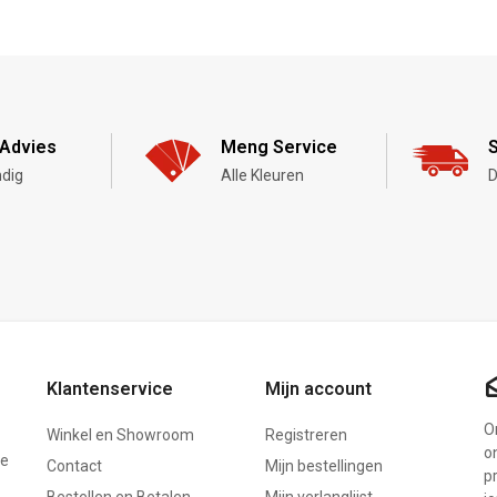
Advies
Meng Service
S
dig
Alle Kleuren
D
Klantenservice
Mijn account
On
Winkel en Showroom
Registreren
o
ze
Contact
Mijn bestellingen
p
Bestellen en Betalen
Mijn verlanglijst