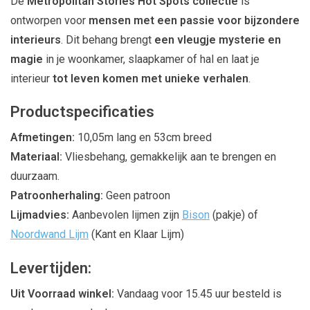
De
Metropolitan Stories Hot Spots collectie
is
ontworpen voor
mensen met een passie voor bijzondere
interieurs
. Dit behang brengt
een vleugje mysterie en
magie
in je woonkamer, slaapkamer of hal en laat je
interieur
tot leven komen met unieke verhalen
.
Productspecificaties
Afmetingen:
10,05m lang en 53cm breed
Materiaal:
Vliesbehang, gemakkelijk aan te brengen en
duurzaam.
Patroonherhaling:
Geen patroon
Lijmadvies:
Aanbevolen lijmen zijn
Bison
(pakje) of
Noordwand Lijm
(Kant en Klaar Lijm)
Levertijden:
Uit Voorraad winkel:
Vandaag voor 15.45 uur besteld is