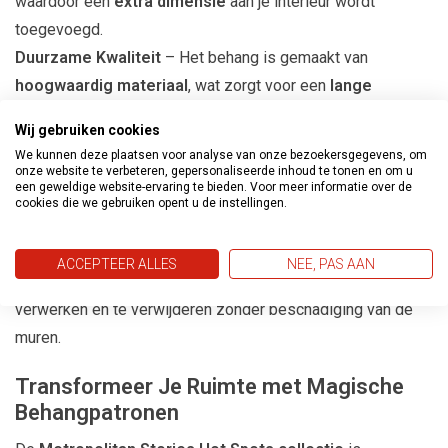
waardoor een
extra dimensie
aan je interieur wordt
toegevoegd.
Duurzame Kwaliteit
– Het behang is gemaakt van
hoogwaardig materiaal
, wat zorgt voor een
lange
levensduur
en
makkelijk aanbrengen
.
Wij gebruiken cookies
Trendy Kleurenpalet
– Van
klassieke tinten
tot
gedurfde
We kunnen deze plaatsen voor analyse van onze bezoekersgegevens, om
accenten
, de
Metropolitan Stories Hot Spots collectie
onze website te verbeteren, gepersonaliseerde inhoud te tonen en om u
een geweldige website-ervaring te bieden. Voor meer informatie over de
biedt
kleuren die perfect aansluiten bij moderne
cookies die we gebruiken opent u de instellingen.
interieurs
.
Gemakkelijk aan te brengen
– Dankzij het
ACCEPTEER ALLES
NEE, PAS AAN
vliesbehangmateriaal
is dit behang eenvoudig te
verwerken en te verwijderen zonder beschadiging van de
muren.
Transformeer Je Ruimte met Magische
Behangpatronen