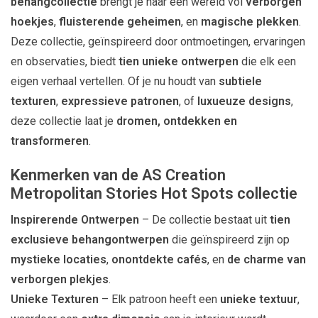
behangcollectie
brengt je naar een wereld vol
verborgen
hoekjes
,
fluisterende geheimen
, en
magische plekken
.
Deze collectie, geïnspireerd door ontmoetingen, ervaringen
en observaties, biedt
tien unieke ontwerpen
die elk een
eigen verhaal vertellen. Of je nu houdt van
subtiele
texturen
,
expressieve patronen
, of
luxueuze designs
,
deze collectie laat je
dromen, ontdekken en
transformeren
.
Kenmerken van de AS Creation
Metropolitan Stories Hot Spots collectie
Inspirerende Ontwerpen
– De collectie bestaat uit
tien
exclusieve behangontwerpen
die geïnspireerd zijn op
mystieke locaties
,
onontdekte cafés
, en
de charme van
verborgen plekjes
.
Unieke Texturen
– Elk patroon heeft een
unieke textuur
,