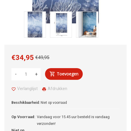
€34,95
€49,95
Toevoegen
-
+
Verlanglijst
Afdrukken
Beschikbaarheid:
Niet op voorraad
Op Voorraad:
Vandaag voor 15.45 uur besteld is vandaag
verzonden!
Niet op