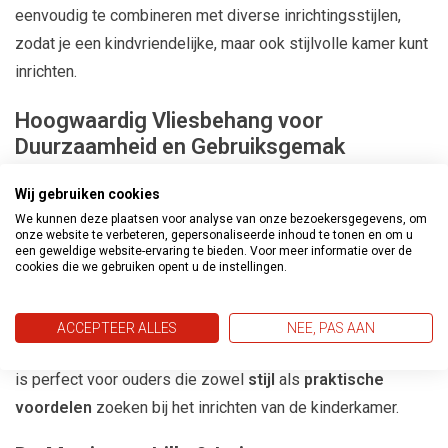
eenvoudig te combineren met diverse inrichtingsstijlen,
zodat je een kindvriendelijke, maar ook stijlvolle kamer kunt
inrichten.
Hoogwaardig Vliesbehang voor
Duurzaamheid en Gebruiksgemak
De
Lilly & Luis behangcollectie
bestaat uit
hoogwaardig
Wij gebruiken cookies
vliesbehang
, wat niet alleen
duurzaam
is, maar ook
zeer
We kunnen deze plaatsen voor analyse van onze bezoekersgegevens, om
onze website te verbeteren, gepersonaliseerde inhoud te tonen en om u
gebruiksvriendelijk
. Het
robuuste materiaal
zorgt ervoor
een geweldige website-ervaring te bieden. Voor meer informatie over de
dat het behang lang mooi blijft, zelfs in een drukbezochte
cookies die we gebruiken opent u de instellingen.
kinderkamer. Dankzij het vliesmateriaal is het
gemakkelijk
aan te brengen
, wat het ideaal maakt voor zowel
ACCEPTEER ALLES
NEE, PAS AAN
professionele schilders
als
doe-het-zelvers
. Dit behang
is perfect voor ouders die zowel
stijl
als
praktische
voordelen
zoeken bij het inrichten van de kinderkamer.