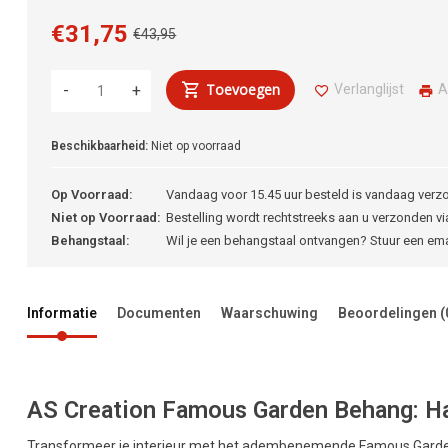
€31,75
€43,95
Toevoegen
Verlanglijst
A
-
+
Beschikbaarheid:
Niet op voorraad
Op Voorraad:
Vandaag voor 15.45 uur besteld is vandaag verz
Niet op Voorraad:
Bestelling wordt rechtstreeks aan u verzonden via
Behangstaal:
Wil je een behangstaal ontvangen? Stuur een em
Informatie
Documenten
Waarschuwing
Beoordelingen
(
AS Creation Famous Garden Behang: Haa
Transformeer je interieur met het adembenemende Famous Garden 