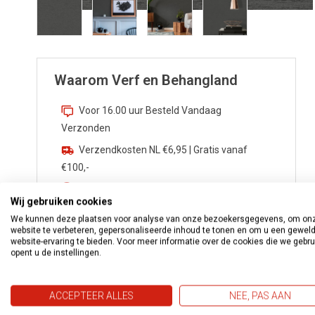
Waarom Verf en Behangland
Voor 16.00 uur Besteld Vandaag
Verzonden
Verzendkosten NL €6,95 | Gratis vanaf
€100,-
Zekerheden van
Webwinkelkeur
Wij gebruiken cookies
Advies nodig? Bel
0172 533 276
We kunnen deze plaatsen voor analyse van onze bezoekersgegevens, om on
website te verbeteren, gepersonaliseerde inhoud te tonen en om u een gewel
Vragen?
info@verfenbehangland.nl
website-ervaring te bieden. Voor meer informatie over de cookies die we gebr
opent u de instellingen.
Whatsapp
06 213 030 54
ACCEPTEER ALLES
NEE, PAS AAN