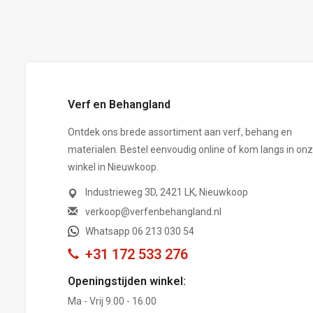
,-
Verf en Behangland
Ontdek ons brede assortiment aan verf, behang en
materialen. Bestel eenvoudig online of kom langs in on
winkel in Nieuwkoop.
Industrieweg 3D, 2421 LK, Nieuwkoop
verkoop@verfenbehangland.nl
Whatsapp 06 213 030 54
+31 172 533 276
Openingstijden winkel:
Ma - Vrij 9.00 - 16.00