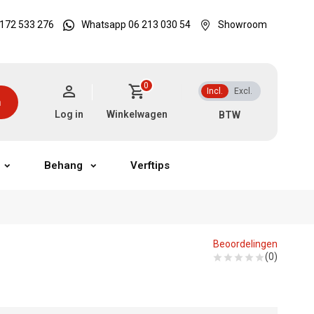
172 533 276
Whatsapp 06 213 030 54
Showroom
0
Incl.
Excl.
n
Log in
Winkelwagen
Behang
Verftips
Beoordelingen
(0)