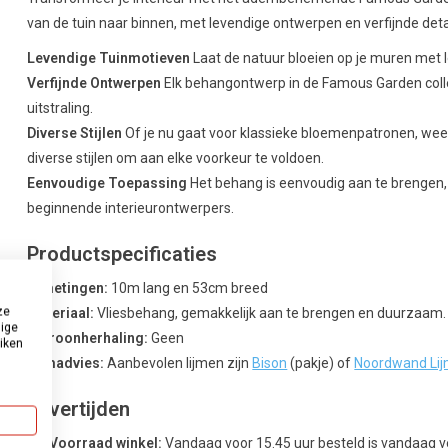
van de tuin naar binnen, met levendige ontwerpen en verfijnde detai
Levendige Tuinmotieven
Laat de natuur bloeien op je muren met l
Verfijnde Ontwerpen
Elk behangontwerp in de Famous Garden colle
uitstraling.
Diverse Stijlen
Of je nu gaat voor klassieke bloemenpatronen, wee
diverse stijlen om aan elke voorkeur te voldoen.
Eenvoudige Toepassing
Het behang is eenvoudig aan te brengen, 
beginnende interieurontwerpers.
Productspecificaties
Afmetingen:
10m lang en 53cm breed
ze
Materiaal:
Vliesbehang, gemakkelijk aan te brengen en duurzaam.
dige
Patroonherhaling:
Geen
uiken
Lijmadvies:
Aanbevolen lijmen zijn
Bison
(pakje) of
Noordwand Li
Levertijden
Uit Voorraad winkel:
Vandaag voor 15.45 uur besteld is vandaag 