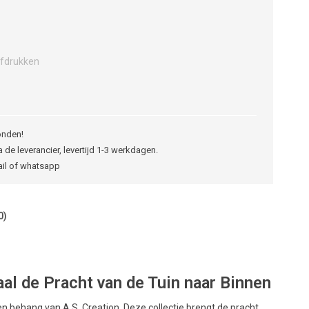
fdrukken
onden!
 de leverancier, levertijd 1-3 werkdagen.
ail of whatsapp
0)
l de Pracht van de Tuin naar Binnen
behang van A.S. Creation. Deze collectie brengt de pracht