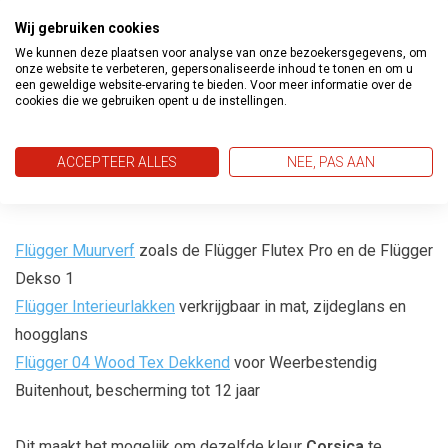
Gemakkelijk te verwerken
: Flügger verf is eenvoudig aan
Wij gebruiken cookies
te brengen en zorgt voor een egaal en professioneel
We kunnen deze plaatsen voor analyse van onze bezoekersgegevens, om
onze website te verbeteren, gepersonaliseerde inhoud te tonen en om u
resultaat zonder strepen of vlekken. Hierdoor is het
een geweldige website-ervaring te bieden. Voor meer informatie over de
geschikt voor zowel doe-het-zelvers als professionele
cookies die we gebruiken opent u de instellingen.
schilders.
ACCEPTEER ALLES
NEE, PAS AAN
Laat je favoriete
Flügger 80
kleur mengen in een van de
Flügger
producten, zoals de
Flügger Muurverf
zoals de Flügger Flutex Pro en de Flügger
Dekso 1
Flügger Interieurlakken
verkrijgbaar in mat, zijdeglans en
hoogglans
Flügger 04 Wood Tex Dekkend
voor Weerbestendig
Buitenhout, bescherming tot 12 jaar
Dit maakt het mogelijk om dezelfde kleur
Corsica
te