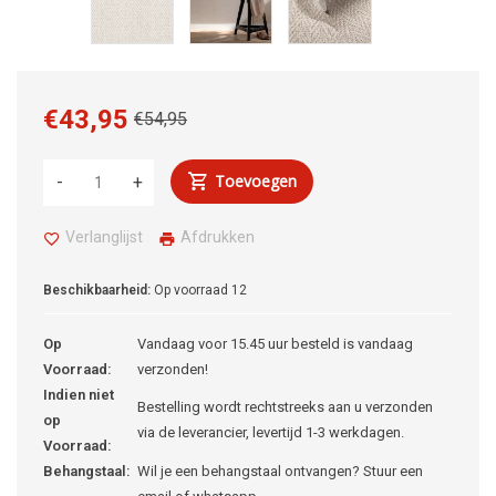
€43,95
€54,95
Toevoegen
-
+
Verlanglijst
Afdrukken
Beschikbaarheid:
Op voorraad
12
Op
Vandaag voor 15.45 uur besteld is vandaag
Voorraad:
verzonden!
Indien niet
Bestelling wordt rechtstreeks aan u verzonden
op
via de leverancier, levertijd 1-3 werkdagen.
Voorraad:
Behangstaal:
Wil je een behangstaal ontvangen? Stuur een