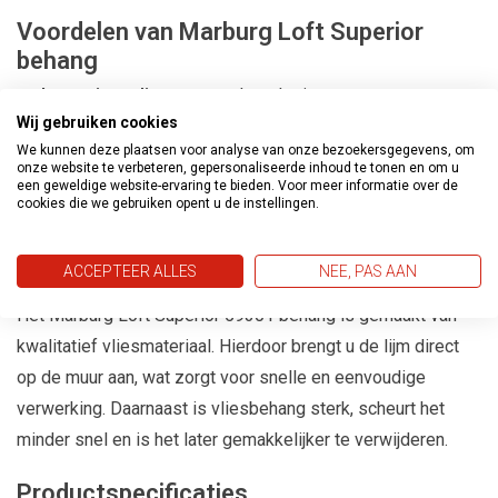
Voordelen van Marburg Loft Superior
behang
Luxe uitstraling
met modern design
Wij gebruiken cookies
Hoogwaardig
vliesbehang
We kunnen deze plaatsen voor analyse van onze bezoekersgegevens, om
Eenvoudig aan te brengen
onze website te verbeteren, gepersonaliseerde inhoud te tonen en om u
een geweldige website-ervaring te bieden. Voor meer informatie over de
Sterk, vormvast en duurzaam
cookies die we gebruiken opent u de instellingen.
Perfect voor moderne interieurs
Waarom kiezen voor vliesbehang?
ACCEPTEER ALLES
NEE, PAS AAN
Het Marburg Loft Superior 59301 behang is gemaakt van
kwalitatief vliesmateriaal. Hierdoor brengt u de lijm direct
op de muur aan, wat zorgt voor snelle en eenvoudige
verwerking. Daarnaast is vliesbehang sterk, scheurt het
minder snel en is het later gemakkelijker te verwijderen.
Productspecificaties