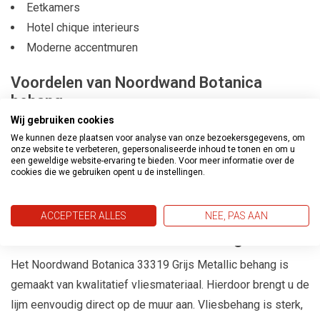
Eetkamers
Hotel chique interieurs
Moderne accentmuren
Voordelen van Noordwand Botanica
behang
Wij gebruiken cookies
Stijlvol botanisch dessin
We kunnen deze plaatsen voor analyse van onze bezoekersgegevens, om
Luxe
metallic afwerking
onze website te verbeteren, gepersonaliseerde inhoud te tonen en om u
een geweldige website-ervaring te bieden. Voor meer informatie over de
Hoogwaardig
vliesbehang
cookies die we gebruiken opent u de instellingen.
Eenvoudig aan te brengen
Sterk, vormvast en duurzaam
ACCEPTEER ALLES
NEE, PAS AAN
Waarom kiezen voor vliesbehang?
Het Noordwand Botanica 33319 Grijs Metallic behang is
gemaakt van kwalitatief vliesmateriaal. Hierdoor brengt u de
lijm eenvoudig direct op de muur aan. Vliesbehang is sterk,