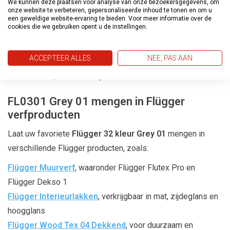
We kunnen deze plaatsen voor analyse van onze bezoekersgegevens, om
onze website te verbeteren, gepersonaliseerde inhoud te tonen en om u
staan.
een geweldige website-ervaring te bieden. Voor meer informatie over de
cookies die we gebruiken opent u de instellingen.
Prettig te verwerken
Flügger verf is eenvoudig aan te brengen en vloeit mooi uit.
ACCEPTEER ALLES
NEE, PAS AAN
Dit resulteert in een strak, egaal en professioneel
eindresultaat, zonder strepen of zichtbare aanzetten.
FL0301 Grey 01 mengen in Flügger
verfproducten
Laat uw favoriete
Flügger 32 kleur Grey 01
mengen in
verschillende Flügger producten, zoals:
Flügger Muurverf
, waaronder Flügger Flutex Pro en
Flügger Dekso 1
Flügger Interieurlakken
, verkrijgbaar in mat, zijdeglans en
hoogglans
Flügger Wood Tex 04 Dekkend
, voor duurzaam en