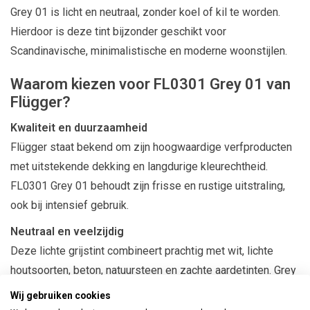
Grey 01 is licht en neutraal, zonder koel of kil te worden.
Hierdoor is deze tint bijzonder geschikt voor
Scandinavische, minimalistische en moderne woonstijlen.
Waarom kiezen voor FL0301 Grey 01 van
Flügger?
Kwaliteit en duurzaamheid
Flügger
staat bekend om zijn hoogwaardige verfproducten
met uitstekende dekking en langdurige kleurechtheid.
FL0301 Grey 01 behoudt zijn frisse en rustige uitstraling,
ook bij intensief gebruik.
Neutraal en veelzijdig
Deze lichte grijstint combineert prachtig met wit, lichte
houtsoorten, beton, natuursteen en zachte aardetinten. Grey
01 is zeer geschikt voor woonkamers, slaapkamers,
Wij gebruiken cookies
keukens en werkruimtes waar rust en eenvoud centraal