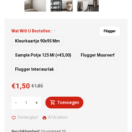
Wat Wilt U Bestellen::
*
Kleurkaartje 90x95 Mm
Sample Potje 125 Ml (+€5,00)
Flugger Muurverf
Flugger Interieurlak
€1,50
€1,85
Toevoegen
-
+
Verlanglijst
Afdrukken
Beschikbaarheid:
Op voorraad
20