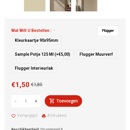
Wat Wilt U Bestellen::
*
Kleurkaartje 90x95mm
Sample Potje 125 Ml (+€5,00)
Flugger Muurverf
Flugger Interieurlak
€1,50
€1,85
Toevoegen
-
+
Verlanglijst
Afdrukken
Beschikbaarheid:
Op voorraad
9