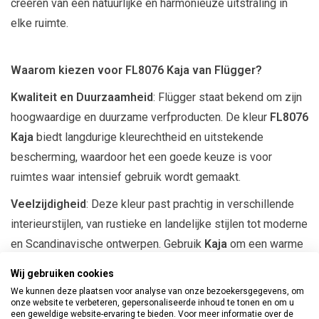
creëren van een natuurlijke en harmonieuze uitstraling in
elke ruimte.
Waarom kiezen voor FL8076 Kaja van Flügger?
Kwaliteit en Duurzaamheid
: Flügger staat bekend om zijn
hoogwaardige en duurzame verfproducten. De kleur
FL8076
Kaja
biedt langdurige kleurechtheid en uitstekende
bescherming, waardoor het een goede keuze is voor
ruimtes waar intensief gebruik wordt gemaakt.
Veelzijdigheid
: Deze kleur past prachtig in verschillende
interieurstijlen, van rustieke en landelijke stijlen tot moderne
en Scandinavische ontwerpen. Gebruik
Kaja
om een warme
accentmuur te creëren of om een hele kamer te
Wij gebruiken cookies
transformeren met een subtiele en uitnodigende tint.
We kunnen deze plaatsen voor analyse van onze bezoekersgegevens, om
onze website te verbeteren, gepersonaliseerde inhoud te tonen en om u
Gemakkelijk te verwerken
: Flügger verf is gemakkelijk
een geweldige website-ervaring te bieden. Voor meer informatie over de