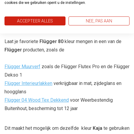
cookies die we gebruiken opent u de instellingen.
aan te brengen en biedt een strak, egaal resultaat zonder
strepen of vlekken. Zowel doe-het-zelvers als
ACCEPTEER ALLES
NEE, PAS AAN
professionele schilders kunnen rekenen op een
professionele afwerking.
Laat je favoriete
Flügger 80
kleur mengen in een van de
Flügger
producten, zoals de
Flügger Muurverf
zoals de Flügger Flutex Pro en de Flügger
Dekso 1
Flügger Interieurlakken
verkrijgbaar in mat, zijdeglans en
hoogglans
Flügger 04 Wood Tex Dekkend
voor Weerbestendig
Buitenhout, bescherming tot 12 jaar
Dit maakt het mogelijk om dezelfde kleur
Kaja
te gebruiken