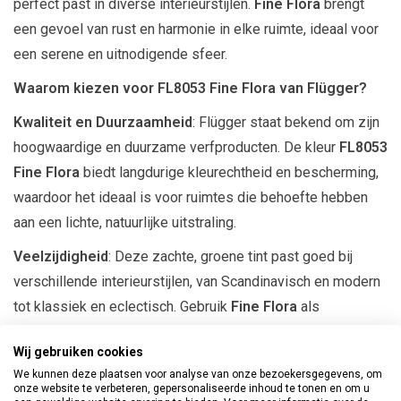
perfect past in diverse interieurstijlen.
Fine Flora
brengt
een gevoel van rust en harmonie in elke ruimte, ideaal voor
een serene en uitnodigende sfeer.
Waarom kiezen voor FL8053 Fine Flora van Flügger?
Kwaliteit en Duurzaamheid
: Flügger staat bekend om zijn
hoogwaardige en duurzame verfproducten. De kleur
FL8053
Fine Flora
biedt langdurige kleurechtheid en bescherming,
waardoor het ideaal is voor ruimtes die behoefte hebben
aan een lichte, natuurlijke uitstraling.
Veelzijdigheid
: Deze zachte, groene tint past goed bij
verschillende interieurstijlen, van Scandinavisch en modern
tot klassiek en eclectisch. Gebruik
Fine Flora
als
basiskleur voor een hele kamer om een luchtige en
Wij gebruiken cookies
botanische sfeer te creëren, of combineer het met
We kunnen deze plaatsen voor analyse van onze bezoekersgegevens, om
natuurlijke accenten voor een gebalanceerd geheel.
onze website te verbeteren, gepersonaliseerde inhoud te tonen en om u