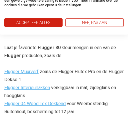
een geweldige website-ervaring te bieden. Voor meer informatie over de
Gemakkelijk te verwerken
: Flügger verf is eenvoudig aan
cookies die we gebruiken opent u de instellingen.
te brengen en zorgt voor een egaal en professioneel
resultaat zonder strepen of vlekken, wat het ideaal maakt
ACCEPTEER ALLES
NEE, PAS AAN
voor zowel doe-het-zelvers als professionele schilders.
Laat je favoriete
Flügger 80
kleur mengen in een van de
Flügger
producten, zoals de
Flügger Muurverf
zoals de Flügger Flutex Pro en de Flügger
Dekso 1
Flügger Interieurlakken
verkrijgbaar in mat, zijdeglans en
hoogglans
Flügger 04 Wood Tex Dekkend
voor Weerbestendig
Buitenhout, bescherming tot 12 jaar