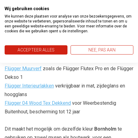
Gemakkelijk te verwerken
: Flügger verf is eenvoudig aan
Wij gebruiken cookies
te brengen en zorgt voor een egaal en professioneel
We kunnen deze plaatsen voor analyse van onze bezoekersgegevens, om
onze website te verbeteren, gepersonaliseerde inhoud te tonen en om u
resultaat zonder strepen of vlekken. Dit maakt het geschikt
een geweldige website-ervaring te bieden. Voor meer informatie over de
voor zowel doe-het-zelvers als professionele schilders.
cookies die we gebruiken opent u de instellingen.
Laat je favoriete
Flügger 80
kleur mengen in een van de
ACCEPTEER ALLES
NEE, PAS AAN
Flügger
producten, zoals de
Flügger Muurverf
zoals de Flügger Flutex Pro en de Flügger
Dekso 1
Flügger Interieurlakken
verkrijgbaar in mat, zijdeglans en
hoogglans
Flügger 04 Wood Tex Dekkend
voor Weerbestendig
Buitenhout, bescherming tot 12 jaar
Dit maakt het mogelijk om dezelfde kleur
Bornholm
te
gebruiken op zowel muren als houtwerk, voor een