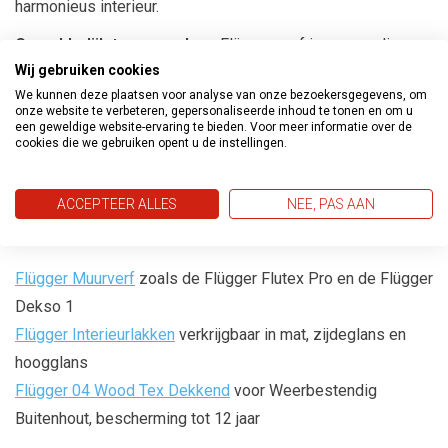
harmonieus interieur.
Gemakkelijk te verwerken
: Flügger verf is eenvoudig aan
Wij gebruiken cookies
te brengen en zorgt voor een egaal en professioneel
We kunnen deze plaatsen voor analyse van onze bezoekersgegevens, om
resultaat zonder strepen of vlekken. Hierdoor is het
onze website te verbeteren, gepersonaliseerde inhoud te tonen en om u
geschikt voor zowel doe-het-zelvers als professionele
een geweldige website-ervaring te bieden. Voor meer informatie over de
cookies die we gebruiken opent u de instellingen.
schilders.
Laat je favoriete
Flügger 80
kleur mengen in een van de
ACCEPTEER ALLES
NEE, PAS AAN
Flügger
producten, zoals de
Flügger Muurverf
zoals de Flügger Flutex Pro en de Flügger
Dekso 1
Flügger Interieurlakken
verkrijgbaar in mat, zijdeglans en
hoogglans
Flügger 04 Wood Tex Dekkend
voor Weerbestendig
Buitenhout, bescherming tot 12 jaar