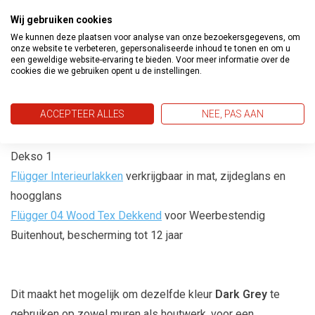
resultaat zonder strepen of vlekken. Hierdoor is het
Wij gebruiken cookies
geschikt voor zowel doe-het-zelvers als professionele
We kunnen deze plaatsen voor analyse van onze bezoekersgegevens, om
onze website te verbeteren, gepersonaliseerde inhoud te tonen en om u
schilders.
een geweldige website-ervaring te bieden. Voor meer informatie over de
cookies die we gebruiken opent u de instellingen.
Laat je favoriete
Flügger 80
kleur mengen in een van de
Flügger
producten, zoals de
ACCEPTEER ALLES
NEE, PAS AAN
Flügger Muurverf
zoals de Flügger Flutex Pro en de Flügger
Dekso 1
Flügger Interieurlakken
verkrijgbaar in mat, zijdeglans en
hoogglans
Flügger 04 Wood Tex Dekkend
voor Weerbestendig
Buitenhout, bescherming tot 12 jaar
Dit maakt het mogelijk om dezelfde kleur
Dark Grey
te
gebruiken op zowel muren als houtwerk, voor een